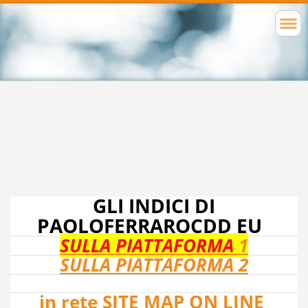
GLI INDICI DI
PAOLOFERRAROCDD EU
SULLA PIATTAFORMA
1
SULLA PIATTA
FORM
A
2
in rete SITE MAP ON LINE