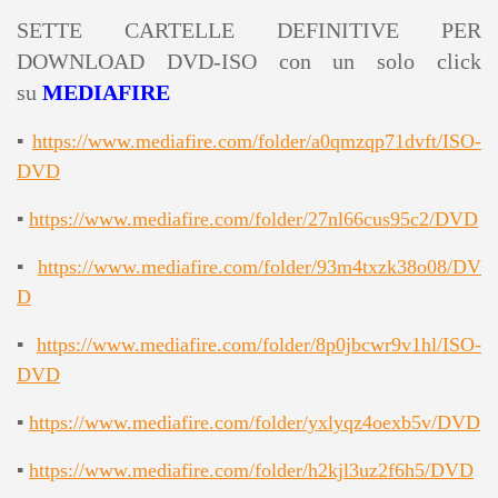
SETTE CARTELLE DEFINITIVE PER
DOWNLOAD DVD-ISO con un solo click
su
MEDIAFIRE
▪
https://www.mediafire.com/folder/a0qmzqp71dvft/ISO-
DVD
▪
https://www.mediafire.com/folder/27nl66cus95c2/DVD
▪
https://www.mediafire.com/folder/93m4txzk38o08/DV
D
▪
https://www.mediafire.com/folder/8p0jbcwr9v1hl/ISO-
DVD
▪
https://www.mediafire.com/folder/yxlyqz4oexb5v/DVD
▪
https://www.mediafire.com/folder/h2kjl3uz2f6h5/DVD