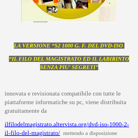
LA VERSIONE “S2 1000 G. F. DEL DVD-ISO
“IL FILO DEL MAGISTRATO ED IL LABIRINTO
SENZA PIU’ SEGRETI”
innovata e revisionata compatibile con tutte le
piattaforme informatiche su pc, viene distribuita
gratuitamente da
ilfilodelmagistrato.altervista.org/dvd-iso-1000-2-
il-filo-del-magistrato/
mettendo a disposizione