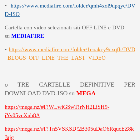
▪
https://www.mediafire.com/folder/qmh4xol9upqyc/DV
D-ISO
Cartella con video selezionati siti OFF LINE e DVD
su
MEDIAFIRE
▪
https://www.mediafire.com/folder/1eoakcy9cxqfh/DVD
_BLOGS_OFF_LINE_THE_LAST_VIDEO
o TRE CARTELLE DEFINITIVE PER
DOWNLOAD DVD-ISO su
MEGA
https://mega.nz/#F!WLwiGSwT!rNH2LiSH9-
jYv05vcXub8A
https://mega.nz/#F!Tn5VSKSD!2B305uDaO6RqucEZ8k
Jajg