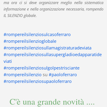
ma ora ci si deve organizzare meglio nella sistematica
informazione e nella organizzazione necessaria, rompendo
IL SILENZIO globale.
‪#‎
rompereilsilenziosulcasoferraro‬
‪#‎
rompereilsilenzioglobale‬
#‎
rompereilsilenziosullamagistraturadeviata‬
#‎
rompereilsilenziosullasupergladioedapparatide
viati‬
#‎
rompereilsilenziosulgolpestrisciante
‪#‎
rompereilsilenzio‬
su
‪#‎
paoloferraro‬
#‎
rompereilsilenziosupaoloferraro‬
C'è una grande novità ....