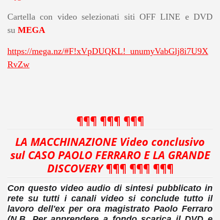
Cartella con video selezionati siti OFF LINE e DVD
su
MEGA
https://mega.nz/#F!xVpDUQKL!_unumyVabGlj8i7U9X
RvZw
¶¶¶ ¶¶¶ ¶¶¶
LA MACCHINAZIONE Video conclusivo
sul CASO PAOLO FERRARO E LA GRANDE
DISCOVERY ¶¶¶ ¶¶¶ ¶¶¶
Con questo video audio di sintesi pubblicato in
rete su tutti i canali video si conclude tutto il
lavoro dell'ex per ora magistrato Paolo Ferraro
(N.B. Per apprendere a fondo scarica il DVD e