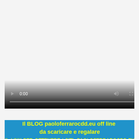
Il BLOG paoloferrarocdd.eu off line
da scaricare e regalare