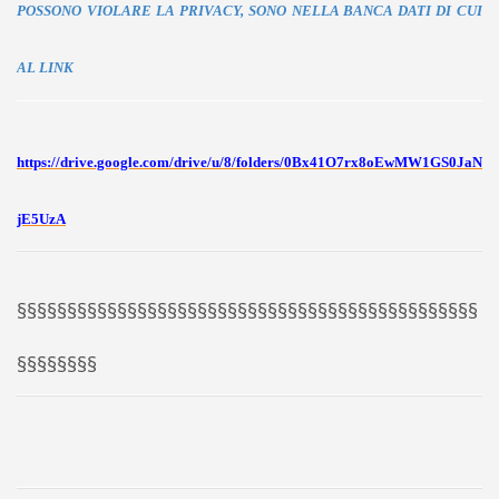
POSSONO VIOLARE LA PRIVACY, SONO NELLA BANCA DATI DI CUI
AL LINK
https://drive.google.com/drive/u/8/folders/0Bx41O7rx8oEwMW1GS0JaN
jE5UzA
§§§§§§§§§§§§§§§§§§§§§§§§§§§§§§§§§§§§§§§§§§§§§§
§§§§§§§§