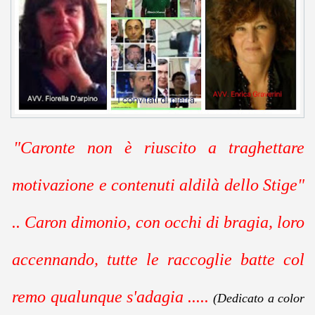
"Caronte non è riuscito a traghettare
motivazione e contenuti aldilà dello Stige"
..
Caron dimonio, con occhi di bragia, loro
accennando, tutte le raccoglie batte col
remo qualunque s'adagia .....
(
D
edicato a color