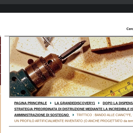
Cer
PAGINA PRINCIPALE
LA GRANDEDISCOVERY1
DOPO LA DISPENSA
STRATEGIA PREORDINATA DI DISTRUZIONE MEDIANTE LA INCREDIBILE I
AMMINISTRAZIONE DI SOSTEGNO
TRITTICO : BANDO ALLE CIANC"I"
UN PROFILO ARTIFICIALMENTE INVENTATO (O ANCHE PROGETTATO da tem