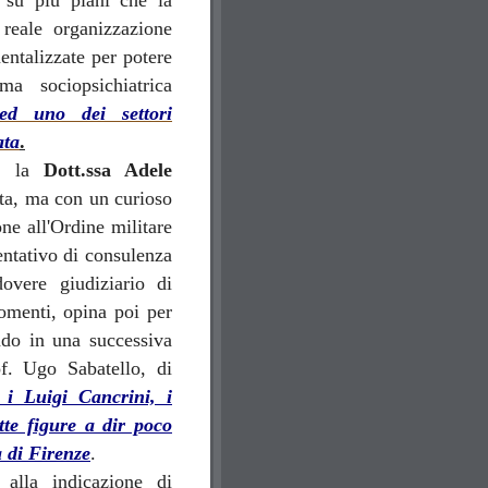
 su più piani che la
 reale organizzazione
entalizzate per potere
ma sociopsichiatrica
 ed uno dei settori
ata
.
e, la
Dott.ssa Adele
uta, ma con un curioso
one all'Ordine militare
tentativo di consulenza
dovere giudiziario di
omenti, opina poi per
ndo in una successiva
rof. Ugo Sabatello, di
i Luigi Cancrini, i
tte figure a dir poco
a di Firenze
.
 alla indicazione di