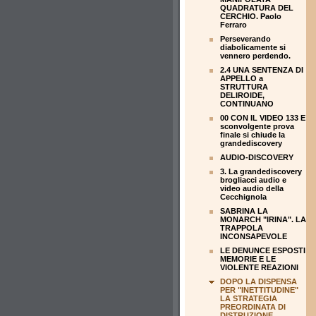
QUADRATURA DEL
CERCHIO. Paolo
Ferraro
Perseverando
diabolicamente si
vennero perdendo.
2.4 UNA SENTENZA DI
APPELLO a
STRUTTURA
DELIROIDE,
CONTINUANO
00 CON IL VIDEO 133 E
sconvolgente prova
finale si chiude la
grandediscovery
AUDIO-DISCOVERY
3. La grandediscovery
brogliacci audio e
video audio della
Cecchignola
SABRINA LA
MONARCH "IRINA". LA
TRAPPOLA
INCONSAPEVOLE
LE DENUNCE ESPOSTI
MEMORIE E LE
VIOLENTE REAZIONI
DOPO LA DISPENSA
PER "INETTITUDINE"
LA STRATEGIA
PREORDINATA DI
DISTRUZIONE