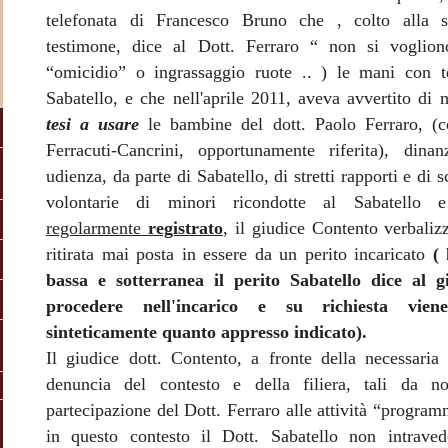
telefonata di Francesco Bruno che , colto alla s
testimone, dice al Dott. Ferraro “ non si vogli
“omicidio” o ingrassaggio ruote .. ) le mani con t
Sabatello, e che nell'aprile 2011, aveva avvertito di
tesi a usare
le bambine del dott. Paolo Ferraro, (c
Ferracuti-Cancrini, opportunamente riferita), dina
udienza, da parte di Sabatello, di stretti rapporti e di 
volontarie di minori ricondotte al Sabatello
regolarmente
registrato
, il giudice Contento verbalizz
ritirata mai posta in essere da un perito incaricato
(
bassa e sotterranea il perito Sabatello dice al 
procedere nell'incarico e su richiesta vien
sinteticamente quanto appresso indicato).
Il giudice dott. Contento, a fronte della necessaria 
denuncia del contesto e della filiera, tali da n
partecipazione del Dott. Ferraro alle attività “program
in questo contesto il Dott. Sabatello non intraved