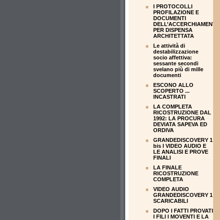
I PROTOCOLLI
PROFILAZIONE E
DOCUMENTI
DELL’ACCERCHIAMENT
PER DISPENSA
ARCHITETTATA
Le attività di
destabilizzazione
socio affettiva:
sessante secondi
svelano più di mille
documenti
ESCONO ALLO
SCOPERTO ...
INCASTRATI
LA COMPLETA
RICOSTRUZIONE DAL
1992: LA PROCURA
DEVIATA SAPEVA ED
ORDIVA
GRANDEDISCOVERY 1
bis I VIDEO AUDIO E
LE ANALISI E PROVE
FINALI
LA FINALE
RICOSTRUZIONE
COMPLETA
VIDEO AUDIO
GRANDEDISCOVERY 1
SCARICABILI
DOPO I FATTI PROVATI
I FILI I MOVENTI E LA