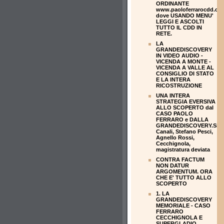
ORDINANTE
www.paoloferrarocdd.co
dove USANDO MENU'
LEGGI E ASCOLTI
TUTTO IL CDD IN
RETE.
LA
GRANDEDISCOVERY
IN VIDEO AUDIO -
VICENDA A MONTE -
VICENDA A VALLE AL
CONSIGLIO DI STATO
E LA INTERA
RICOSTRUZIONE
UNA INTERA
STRATEGIA EVERSIVA
ALLO SCOPERTO dal
CASO PAOLO
FERRARO e DALLA
GRANDEDISCOVERY.Silvi
Canali, Stefano Pesci,
Agnello Rossi,
Cecchignola,
magistratura deviata
CONTRA FACTUM
NON DATUR
ARGOMENTUM. ORA
CHE E' TUTTO ALLO
SCOPERTO
1. LA
GRANDEDISCOVERY
MEMORIALE - CASO
FERRARO
CECCHIGNOLA E
SUPERGLADIO