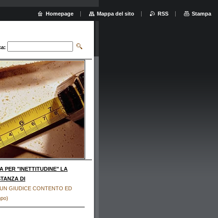
Homepage
Mappa del sito
RSS
Stampa
ca:
 PER "INETTITUDINE" LA
STANZA DI
E, UN GIUDICE CONTENTO ED
po)