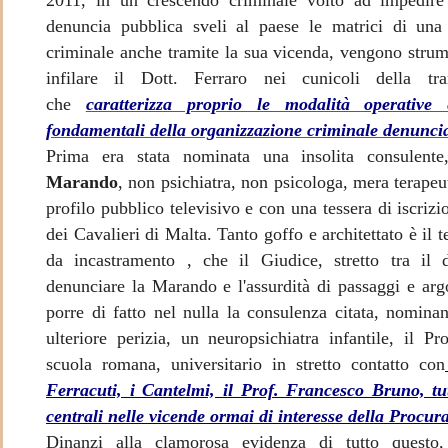
2011, in un crescendo criminale volto ad impedire
denuncia pubblica sveli al paese le matrici di una
criminale anche tramite la sua vicenda, vengono strum
O
infilare il Dott. Ferraro nei cunicoli della tra
che
caratterizza proprio le modalità operative
fondamentali della organizzazione criminale denunci
Prima era stata nominata una insolita consulent
Marando
, non psichiatra, non psicologa, mera terape
profilo pubblico televisivo e con una tessera di iscrizi
dei Cavalieri di Malta. Tanto goffo e architettato è il 
da incastramento , che il Giudice, stretto tra il 
denunciare la Marando e l'assurdità di passaggi e arg
porre di fatto nel nulla la consulenza citata, nomina
ulteriore perizia, un neuropsichiatra infantile, il P
scuola romana, universitario in stretto contatto con
Ferracuti, i Cantelmi, il Prof. Francesco Bruno, tu
centrali nelle vicende ormai di interesse della Procur
Dinanzi alla clamorosa evidenza di tutto questo,