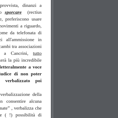
provvista, dinanzi a
ono
sporcare
(rectius
e, preferiscono usare
 movimenti a riguardo,
ome da telefonata di
nzi all'ammissione in
scambi tra associazioni
 e a Cancrini,
tutto
erà la più incredibile
 letteralmente a voce
giudice di non poter
e verbalizzato poi
verbalizzazione della
on consentire alcuna
mate” , verbalizza che
e ( !) possibilità di