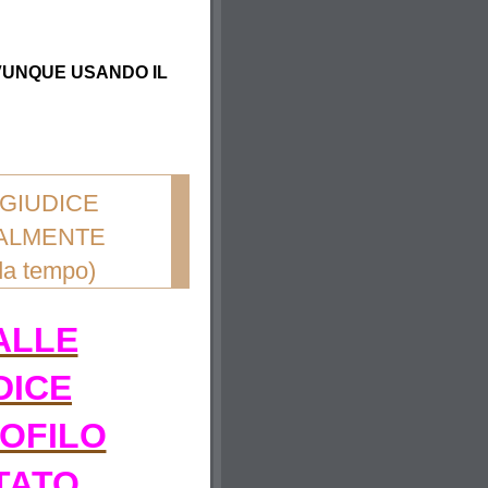
OVUNQUE USANDO IL
 GIUDICE
IALMENTE
 tempo)
ALLE
DICE
OFILO
TATO