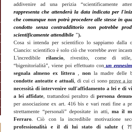
addivenire ad una perizia “scientificamente att
rappresenta che attenderà la data indicata per l'iniz
che comunque non potrà procedere alle stesse in qu
condotto senza contraddittorio non potrebbe prod
scientificamente attendibile
"
).
Cosa si intenda per scientifico lo sappiamo dalla 
Ciancio: scientifico è solo ciò che vorrebbe aver incastr
L'incredibile
rilancio
, rivestito, come di stil
“bigenitorialità”, viene poi effettuato con
un ennesim
segnala almeno ex littera
,
non
la madre delle
condotte anteatte e attuali
, di cui ci sono
prove a io
necessità di intervenire sull'affidamento a lei e di 
a lei affidate
, trattandosi peraltro di
persona denunc
per associazione ex art. 416 bis e vari reati fine a p
strettamente “personali” depositate in atti,
ma il me
Ferraro
. Ciò con la incredibile motivazione s
professionalità e il di lui
stato di salute ( ?