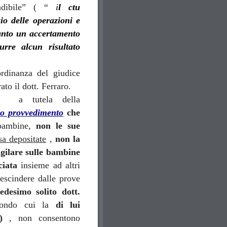
endibile” ( “
i
l ctu
io delle operazioni e
anto un accertamento
urre alcun risultato
ordinanza del giudice
ato il dott. Ferraro.
e, a tutela della
o provvedimento
che
 bambine,
non le sue
sa depositate
,
non la
vigilare sulle bambine
iata
insieme ad altri
rescindere dalle prove
desimo solito dott.
econdo cui la
di lui
!)
, non consentono