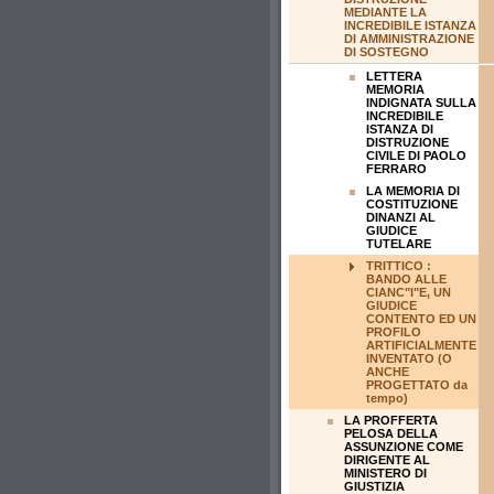
MEDIANTE LA
INCREDIBILE ISTANZA
DI AMMINISTRAZIONE
DI SOSTEGNO
LETTERA
MEMORIA
INDIGNATA SULLA
INCREDIBILE
ISTANZA DI
DISTRUZIONE
CIVILE DI PAOLO
FERRARO
LA MEMORIA DI
COSTITUZIONE
DINANZI AL
GIUDICE
TUTELARE
TRITTICO :
BANDO ALLE
CIANC"I"E, UN
GIUDICE
CONTENTO ED UN
PROFILO
ARTIFICIALMENTE
INVENTATO (O
ANCHE
PROGETTATO da
tempo)
LA PROFFERTA
PELOSA DELLA
ASSUNZIONE COME
DIRIGENTE AL
MINISTERO DI
GIUSTIZIA