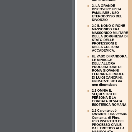
2. LA GRANDE
DISCOVERY, PISTA
FAMILIARE . USO
ETERODOSSO DEL
DIVORZIO
2.0 IL NONO GIRONE
MASSONICO FRA
MASSONICO MILITARE
DELLA BORGHESIA DI
STATO DELLE
PROFESSIONI E
DELLA CULTURA
ACCADEMICA.
IIL VASO DI PANDORA.
LE MINACCE
DELL'ALLORA
PROCURATORE DI
ROMA GIOVANNI
FERRARA.IL RUOLO
DI LUIGI CANCRINI.
UN MARZO 2011 da
non dimenticare
2.1 OMNIA IL
SEQUESTRO DI
PERSONA E LA
CORDATA DEVIATA
ESOTERICA ROMANA
2.2 Caronte può
attendere. Una Vittoria
Contenta, di Pirro.
USO INVERTITO DEL
PROCESSO CIVILE.
DAL TRITTICO ALLA
MANIPOLATA