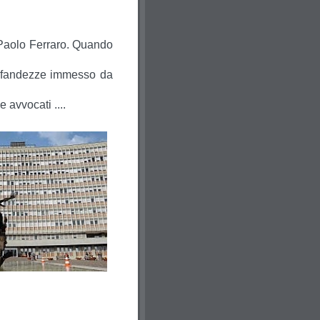
o Paolo Ferraro. Quando
efandezze immesso da
e avvocati ....