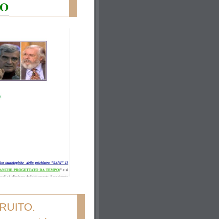
TO
RUITO.