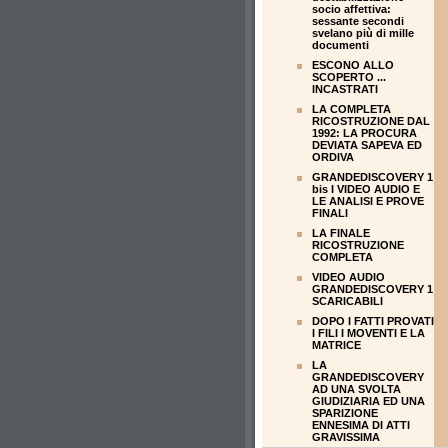
socio affettiva:
sessante secondi
svelano più di mille
documenti
ESCONO ALLO
SCOPERTO ...
INCASTRATI
LA COMPLETA
RICOSTRUZIONE DAL
1992: LA PROCURA
DEVIATA SAPEVA ED
ORDIVA
GRANDEDISCOVERY 1
bis I VIDEO AUDIO E
LE ANALISI E PROVE
FINALI
LA FINALE
RICOSTRUZIONE
COMPLETA
VIDEO AUDIO
GRANDEDISCOVERY 1
SCARICABILI
DOPO I FATTI PROVATI
I FILI I MOVENTI E LA
MATRICE
LA
GRANDEDISCOVERY
AD UNA SVOLTA
GIUDIZIARIA ED UNA
SPARIZIONE
ENNESIMA DI ATTI
GRAVISSIMA