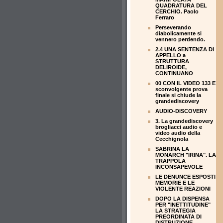
QUADRATURA DEL
CERCHIO. Paolo
Ferraro
Perseverando
diabolicamente si
vennero perdendo.
2.4 UNA SENTENZA DI
APPELLO a
STRUTTURA
DELIROIDE,
CONTINUANO
00 CON IL VIDEO 133 E
sconvolgente prova
finale si chiude la
grandediscovery
AUDIO-DISCOVERY
3. La grandediscovery
brogliacci audio e
video audio della
Cecchignola
SABRINA LA
MONARCH "IRINA". LA
TRAPPOLA
INCONSAPEVOLE
LE DENUNCE ESPOSTI
MEMORIE E LE
VIOLENTE REAZIONI
DOPO LA DISPENSA
PER "INETTITUDINE"
LA STRATEGIA
PREORDINATA DI
DISTRUZIONE