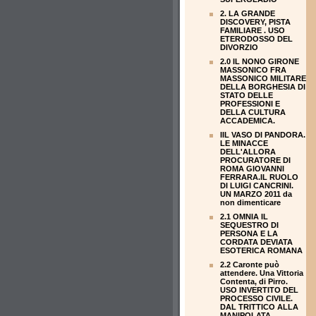
2. LA GRANDE
DISCOVERY, PISTA
FAMILIARE . USO
ETERODOSSO DEL
DIVORZIO
2.0 IL NONO GIRONE
MASSONICO FRA
MASSONICO MILITARE
DELLA BORGHESIA DI
STATO DELLE
PROFESSIONI E
DELLA CULTURA
ACCADEMICA.
IIL VASO DI PANDORA.
LE MINACCE
DELL'ALLORA
PROCURATORE DI
ROMA GIOVANNI
FERRARA.IL RUOLO
DI LUIGI CANCRINI.
UN MARZO 2011 da
non dimenticare
2.1 OMNIA IL
SEQUESTRO DI
PERSONA E LA
CORDATA DEVIATA
ESOTERICA ROMANA
2.2 Caronte può
attendere. Una Vittoria
Contenta, di Pirro.
USO INVERTITO DEL
PROCESSO CIVILE.
DAL TRITTICO ALLA
MANIPOLATA