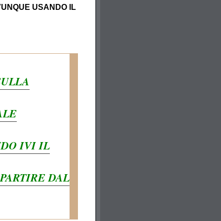
OVUNQUE USANDO IL
SULLA
ALE
O IVI IL
PARTIRE DAL