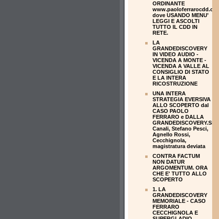
ORDINANTE
www.paoloferrarocdd.co
dove USANDO MENU'
LEGGI E ASCOLTI
TUTTO IL CDD IN
RETE.
LA
GRANDEDISCOVERY
IN VIDEO AUDIO -
VICENDA A MONTE -
VICENDA A VALLE AL
CONSIGLIO DI STATO
E LA INTERA
RICOSTRUZIONE
UNA INTERA
STRATEGIA EVERSIVA
ALLO SCOPERTO dal
CASO PAOLO
FERRARO e DALLA
GRANDEDISCOVERY.Silvi
Canali, Stefano Pesci,
Agnello Rossi,
Cecchignola,
magistratura deviata
CONTRA FACTUM
NON DATUR
ARGOMENTUM. ORA
CHE E' TUTTO ALLO
SCOPERTO
1. LA
GRANDEDISCOVERY
MEMORIALE - CASO
FERRARO
CECCHIGNOLA E
SUPERGLADIO