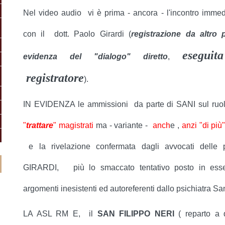
Nel video audio vi è prima - ancora - l'incontro imme
con il dott. Paolo Girardi
(
registrazione da altro
esegui
evidenza del "dialogo" diretto
,
registratore
).
IN EVIDENZA le ammissioni da parte di SANI sul ruolo
"
trattare
" magistrati
ma - variante -
anch
e ,
anzi "di più"
e la rivelazione confermata dagli avvocati delle p
GIRARDI, più lo smaccato tentativo posto in esse
argomenti inesistenti ed autoreferenti dallo psichiatra San
LA ASL RM E, il
SAN FILIPPO NERI
( reparto a