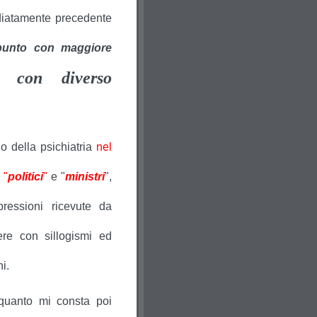
diatamente precedente
 punto con maggiore
ta con diverso
 della psichiatria
nel
 "
politici
"
e "
ministri
",
ressioni ricevute da
re con sillogismi ed
i.
 quanto mi consta poi