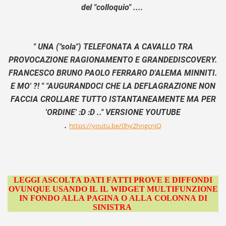
del "colloquio" ....
" UNA ("sola") TELEFONATA A CAVALLO TRA
PROVOCAZIONE RAGIONAMENTO E GRANDEDISCOVERY.
FRANCESCO BRUNO PAOLO FERRARO D'ALEMA MINNITI.
E MO' ?! " "AUGURANDOCI CHE LA DEFLAGRAZIONE NON
FACCIA CROLLARE TUTTO ISTANTANEAMENTE MA PER
'ORDINE' :D :D .." VERSIONE YOUTUBE
.
https://youtu.be/0hy2hngcnjQ
LEGGI ASCOLTA DATI FATTI PROVE E DIFFONDI
OVUNQUE USANDO IL IL WIDGET MULTIFUNZIONE
IN FONDO ALLA PAGINA O ALLA COLONNA DI
SINISTRA