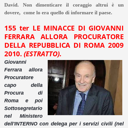
David.
Non dimenticare il coraggio altrui è un
dovere, come lo era quello di informare il paese.
155 ter LE MINACCE DI GIOVANNI
FERRARA ALLORA PROCURATORE
DELLA REPUBBLICA DI ROMA 2009
2010.
(ESTRATTO)
.
Giovanni
Ferrara allora
Procuratore
capo della
Procura di
Roma e poi
Sottosegretario
nel Ministero
dell'INTERNO con delega per i servizi civili (nel