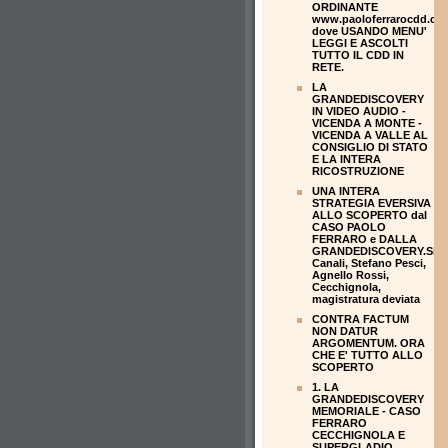
ORDINANTE
www.paoloferrarocdd.co
dove USANDO MENU'
LEGGI E ASCOLTI
TUTTO IL CDD IN
RETE.
LA
GRANDEDISCOVERY
IN VIDEO AUDIO -
VICENDA A MONTE -
VICENDA A VALLE AL
CONSIGLIO DI STATO
E LA INTERA
RICOSTRUZIONE
UNA INTERA
STRATEGIA EVERSIVA
ALLO SCOPERTO dal
CASO PAOLO
FERRARO e DALLA
GRANDEDISCOVERY.Silvi
Canali, Stefano Pesci,
Agnello Rossi,
Cecchignola,
magistratura deviata
CONTRA FACTUM
NON DATUR
ARGOMENTUM. ORA
CHE E' TUTTO ALLO
SCOPERTO
1. LA
GRANDEDISCOVERY
MEMORIALE - CASO
FERRARO
CECCHIGNOLA E
SUPERGLADIO