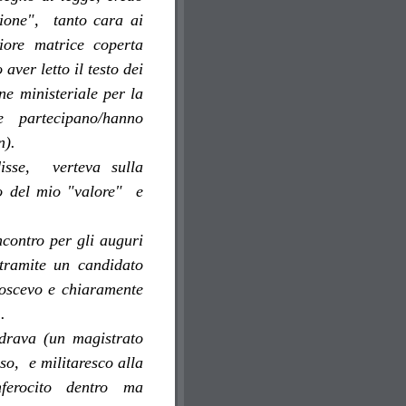
zione", tanto cara ai
iore matrice coperta
aver letto il testo dei
ne ministeriale per la
e partecipano/hanno
n).
disse, verteva sulla
mo del mio "valore" e
incontro per gli auguri
 tramite un candidato
noscevo e chiaramente
. .
drava (un magistrato
o, e militaresco alla
nferocito dentro ma