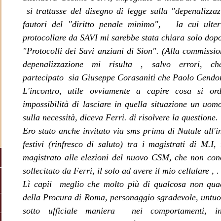
si trattasse del disegno di legge sulla "depenalizza
fautori del "diritto penale minimo", la cui ulter
protocollare da SAVI mi sarebbe stata chiara solo dopo 
"Protocolli dei Savi anziani di Sion". (Alla commissio
depenalizzazione mi risulta , salvo errori, ch
partecipato sia Giuseppe Corasaniti che Paolo Cendo
L'incontro, utile ovviamente a capire cosa si or
impossibilità di lasciare in quella situazione un uo
sulla necessità, diceva Ferri. di risolvere la questione.
Ero stato anche invitato via sms prima di Natale
all'
festivi (rinfresco di saluto) tra i magistrati di M.I
,
magistrato alle elezioni del nuovo CSM, che non co
sollecitato da Ferri, il solo ad avere il mio cellulare , 
Lì capii meglio che molto più di qualcosa non qua
della Procura di Roma, personaggio sgradevole, untuos
sotto ufficiale maniera nei comportamenti,
i