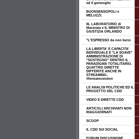
ed il germoglio
BUONSENSOPOLI e
MELUZZI.
IIL LABORATORIO di
Macerata e IL MINISTRO DI
GIUSTIZIA ORLANDO
"L'ESPRESSO da non bersi
LA LIBERTA' E CAPACITA'
INDIVIDUALE E "LA SOAVE”
AMMINISTRAZIONE DI
"SOSTEGNO" DENTRO IL
PARADIGMA TOTALITARIO.
QUATTRO DIRETTE
DIFFERITE ANCHE IN
STREAMING.
#fermatecendon
LE ANALISI POLITICHE ED IL
PROGETTO DEL CDD
VIDEO E DIRETTE CDD
ARTICOLI ARCHIVIATI NON
RIAGGIORNATI
SCOOP
IL CDD SUI SOCIAL
FORUM DISCUSSIONE