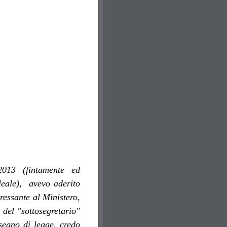
2013 (fintamente ed
leale), avevo aderito
ressante al Ministero,
del "sottosegretario"
segno di legge, credo