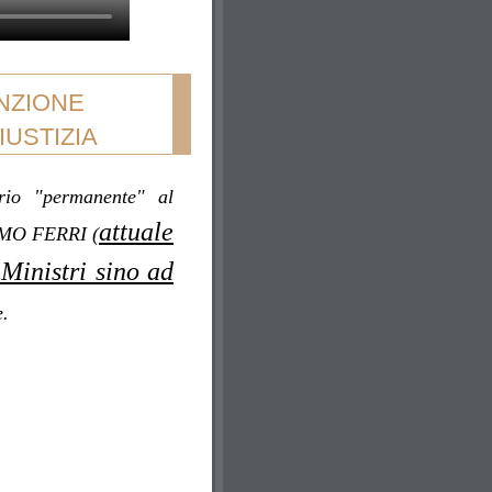
NZIONE
IUSTIZIA
ario "permanente" al
attuale
SIMO FERRI (
 Ministri sino ad
e.