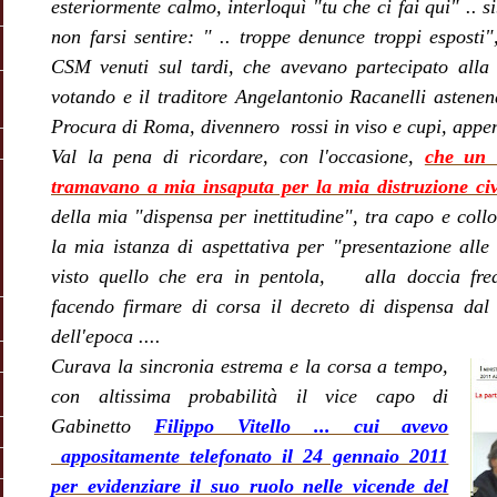
esteriormente calmo,
interloquì "tu che ci fai qui" .. s
non farsi sentire: " .. troppe denunce troppi espos
CSM venuti sul tardi, che avevano partecipato alla
votando e il traditore Angelantonio Racanelli astenen
Procura di Roma, divennero rossi in viso e cupi, appe
Val la pena di ricordare, con l'occasione,
che un 
tramavano a mia insaputa per la mia distruzione civ
della mia "dispensa per inettitudine", tra capo e col
la mia istanza di aspettativa per "presentazione alle
visto quello che era in pentola, alla doccia fre
facendo firmare di corsa il decreto di dispensa dal 
dell'epoca ....
Curava la sincronia estrema e la corsa a tempo,
con altissima probabilità il vice capo di
Gabinetto
Filippo Vitello ... cui avevo
appositamente telefonato il 24 gennaio 2011
per evidenziare il suo ruolo nelle vicende del