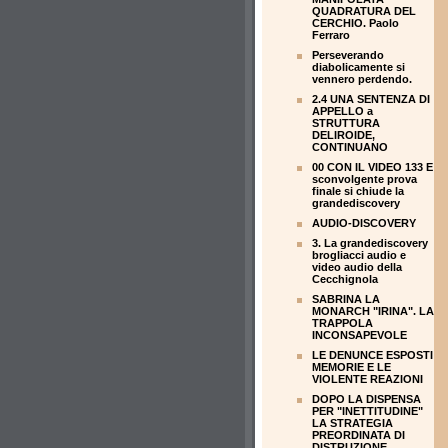
QUADRATURA DEL
CERCHIO. Paolo
Ferraro
Perseverando
diabolicamente si
vennero perdendo.
2.4 UNA SENTENZA DI
APPELLO a
STRUTTURA
DELIROIDE,
CONTINUANO
00 CON IL VIDEO 133 E
sconvolgente prova
finale si chiude la
grandediscovery
AUDIO-DISCOVERY
3. La grandediscovery
brogliacci audio e
video audio della
Cecchignola
SABRINA LA
MONARCH "IRINA". LA
TRAPPOLA
INCONSAPEVOLE
LE DENUNCE ESPOSTI
MEMORIE E LE
VIOLENTE REAZIONI
DOPO LA DISPENSA
PER "INETTITUDINE"
LA STRATEGIA
PREORDINATA DI
DISTRUZIONE