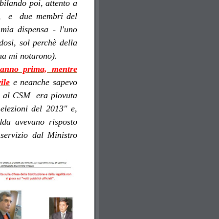
ibilando poi, attento a
ti", e due membri del
 mia dispensa - l'uno
dosi, sol perchè della
na mi notarono).
anno prima, mentre
ile
e neanche sapevo
lo al CSM era piovuta
 elezioni del 2013" e,
dda avevano risposto
servizio dal Ministro