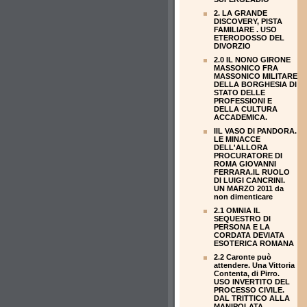
2. LA GRANDE
DISCOVERY, PISTA
FAMILIARE . USO
ETERODOSSO DEL
DIVORZIO
2.0 IL NONO GIRONE
MASSONICO FRA
MASSONICO MILITARE
DELLA BORGHESIA DI
STATO DELLE
PROFESSIONI E
DELLA CULTURA
ACCADEMICA.
IIL VASO DI PANDORA.
LE MINACCE
DELL'ALLORA
PROCURATORE DI
ROMA GIOVANNI
FERRARA.IL RUOLO
DI LUIGI CANCRINI.
UN MARZO 2011 da
non dimenticare
2.1 OMNIA IL
SEQUESTRO DI
PERSONA E LA
CORDATA DEVIATA
ESOTERICA ROMANA
2.2 Caronte può
attendere. Una Vittoria
Contenta, di Pirro.
USO INVERTITO DEL
PROCESSO CIVILE.
DAL TRITTICO ALLA
MANIPOLATA