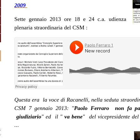
2009
Sette gennaio 2013 ore 18 e 24 c.a. udienza
plenaria straordinaria del CSM :
Questa era la voce di Racanelli, nella seduta straord
CSM 7 gennaio 2013: "
Paolo Ferraro non fa par
giudiziario
" ed il "
va bene
" del vicepresidente de
...
it/
o.com/