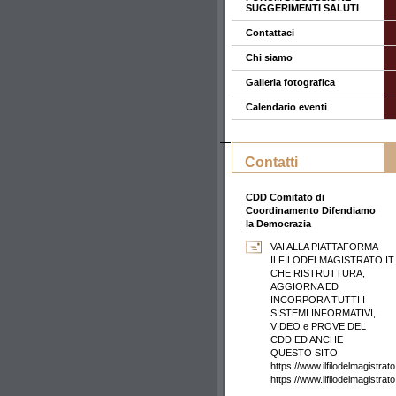
SUGGERIMENTI SALUTI
Contattaci
Chi siamo
Galleria fotografica
Calendario eventi
Contatti
CDD Comitato di
Coordinamento Difendiamo
la Democrazia
VAI ALLA PIATTAFORMA
ILFILODELMAGISTRATO.IT
CHE RISTRUTTURA,
AGGIORNA ED
INCORPORA TUTTI I
SISTEMI INFORMATIVI,
VIDEO e PROVE DEL
CDD ED ANCHE
QUESTO SITO
https://www.ilfilodelmagistrato.
https://www.ilfilodelmagistrat