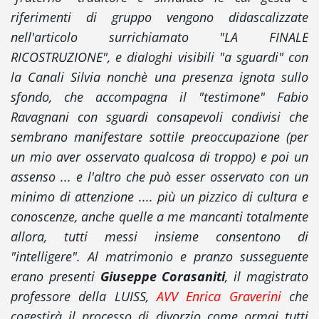
riferimenti di gruppo vengono didascalizzate
nell'articolo surrichiamato "LA FINALE
RICOSTRUZIONE", e dialoghi visibili "a sguardi" con
la Canali Silvia nonchè una presenza ignota sullo
sfondo, che accompagna il "testimone" Fabio
Ravagnani con sguardi consapevoli condivisi che
sembrano manifestare sottile preoccupazione (per
un mio aver osservato qualcosa di troppo) e poi un
assenso ... e l'altro che può esser osservato con un
minimo di attenzione .... più un pizzico di cultura e
conoscenze, anche quelle a me mancanti totalmente
allora, tutti messi insieme consentono di
"intelligere". Al matrimonio e pranzo susseguente
erano presenti
Giuseppe Corasaniti
, il magistrato
professore della LUISS,
AVV Enrica Graverini
che
cogestirà il processo di divorzio come ormai tutti