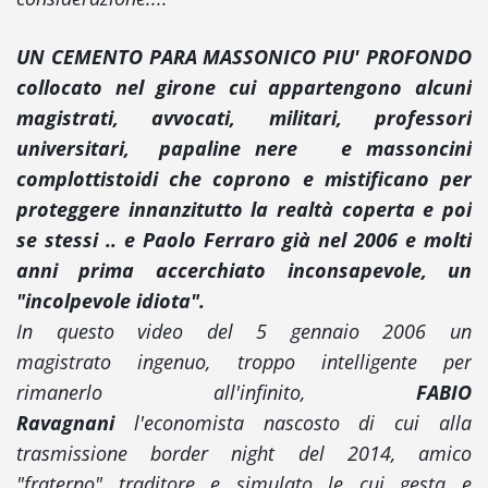
UN CEMENTO PARA MASSONICO PIU' PROFONDO
collocato nel girone cui appartengono alcuni
magistrati, avvocati, militari, professori
universitari, papaline nere e massoncini
complottistoidi che coprono e mistificano per
proteggere innanzitutto la realtà coperta e poi
se stessi
.. e Paolo Ferraro già nel 2006 e molti
anni prima accerchiato inconsapevole, un
"incolpevole idiota".
In questo video del 5 gennaio 2006 un
magistrato ingenuo, troppo intelligente per
rimanerlo all'infinito,
FABIO
Ravagnani
l'economista nascosto di cui alla
trasmissione border night del 2014, amico
"fraterno" traditore e simulato le cui gesta e