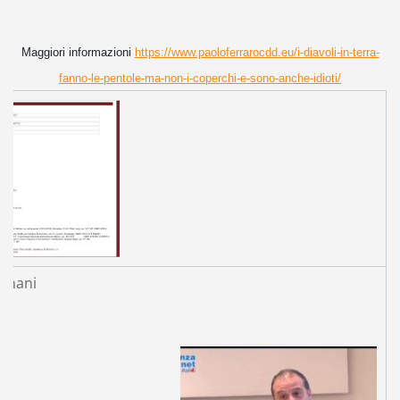
Maggiori informazioni
https://www.paoloferrarocdd.eu/i-diavoli-in-terra-
fanno-le-pentole-ma-non-i-coperchi-e-sono-anche-idioti/
gnani