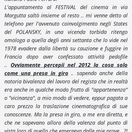
L'appuntamento al FESTIVAL del cinema in via
Margutta saltò insieme al resto .. mi venne detto al
telefono per l'avvenuto coinvolgimento negli States
del POLANSKY, in una vicenda torbida ritengo
omologa a quella degli anni settanta che lo vide nel
1978 evadere dalla libertà su cauzione e fuggire in
Francia dopo aver confessato attività pedofile
..
Ovviamente percepii nel 2012 la cosa solo
come una presa in giro
.. sapendo anche della
notoria bivalenza del lavoro del regista che in realtà
era anche in qualche modo frutto di "appartenenza"
o "vicinanza", a mio modo di vedere, eppur pagata a
caro prezzo la traslazione cinematografica di sue
conoscenze. Ma la presa in giro, a me era diretta, e
che ne sapevano allora della valenza dal punto di
vista loro di quello che emergeva dalle mie prove ..?!