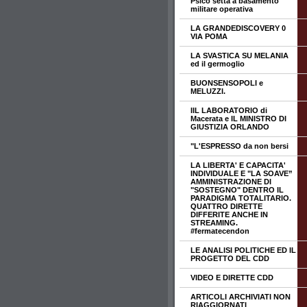
Psico setta a basamento
militare operativa
LA GRANDEDISCOVERY 0
VIA POMA
LA SVASTICA SU MELANIA
ed il germoglio
BUONSENSOPOLI e
MELUZZI.
IIL LABORATORIO di
Macerata e IL MINISTRO DI
GIUSTIZIA ORLANDO
"L'ESPRESSO da non bersi
LA LIBERTA' E CAPACITA'
INDIVIDUALE E "LA SOAVE”
AMMINISTRAZIONE DI
"SOSTEGNO" DENTRO IL
PARADIGMA TOTALITARIO.
QUATTRO DIRETTE
DIFFERITE ANCHE IN
STREAMING.
#fermatecendon
LE ANALISI POLITICHE ED IL
PROGETTO DEL CDD
VIDEO E DIRETTE CDD
ARTICOLI ARCHIVIATI NON
RIAGGIORNATI