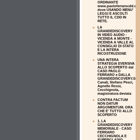
ORDINANTE
www.paoloferrarocdd.co
dove USANDO MENU'
LEGGI E ASCOLTI
TUTTO IL CDD IN
RETE.
LA
GRANDEDISCOVERY
IN VIDEO AUDIO -
VICENDA A MONTE -
VICENDA A VALLE AL
CONSIGLIO DI STATO
E LA INTERA
RICOSTRUZIONE
UNA INTERA
STRATEGIA EVERSIVA
ALLO SCOPERTO dal
CASO PAOLO
FERRARO e DALLA
GRANDEDISCOVERY.Silvi
Canali, Stefano Pesci,
Agnello Rossi,
Cecchignola,
magistratura deviata
CONTRA FACTUM
NON DATUR
ARGOMENTUM. ORA
CHE E' TUTTO ALLO
SCOPERTO
1. LA
GRANDEDISCOVERY
MEMORIALE - CASO
FERRARO
CECCHIGNOLA E
SUPERGLADIO