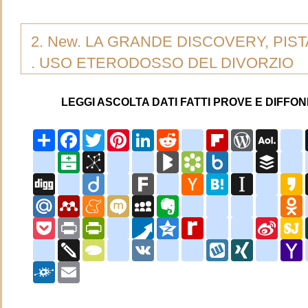
m
2. New. LA GRANDE DISCOVERY, PIST
. USO ETERODOSSO DEL DIVORZIO
LEGGI ASCOLTA DATI FATTI PROVE E DIFFOND
Share
Facebook
Twitter
Pinterest
LinkedIn
Reddit
delicious
Flipboard
WordPress
AOL
a
Mail
baidu
Balatarin
BibSonomy
bitty_browser
blinklist
BlogMarks
Bookmarks.fr
Box.net
buddymarks
Buffer
c
a
Digg
dihitt
Diigo
dzone
Fark
google_bookmarks
Hacker
Hatena
Instapaper
jamesp
K
News
Mail.Ru
Mendeley
Meneame
Mixi
MySpace
Evernote
netlog
netvouz
newsvine
nujij
O
Pocket
Print
PrintFriendly
protopage_bookmarks
Pusha
Qzone
Rediff
renren
segnalo
Sina
S
MyPage
Weibo
tuenti
Twiddla
TypePad
viadeo
VK
wanelo
webnews
Wykop
XING
yahoo_
Y
M
Folkd
Email