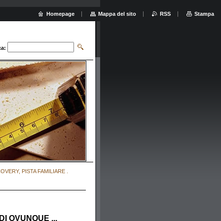
Homepage
Mappa del sito
RSS
Stampa
ca:
OVERY, PISTA FAMILIARE .
I OVUNQUE ...