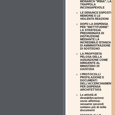
MONARCH "IRINA". LA
TRAPPOLA
INCONSAPEVOLE
LE DENUNCE ESPOSTI
MEMORIE E LE
VIOLENTE REAZIONI
DOPO LA DISPENSA
PER "INETTITUDINE"
LA STRATEGIA
PREORDINATA DI
DISTRUZIONE
MEDIANTE LA
INCREDIBILE ISTANZA
DI AMMINISTRAZIONE
DI SOSTEGNO
LA PROFFERTA
PELOSA DELLA
ASSUNZIONE COME
DIRIGENTE AL
MINISTERO DI
GIUSTIZIA
I PROTOCOLLI
PROFILAZIONE E
DOCUMENTI
DELL’ACCERCHIAMENT
PER DISPENSA
ARCHITETTATA
Le attività di
destabilizzazione
socio affettiva:
sessante secondi
svelano più di mille
documenti