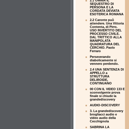
2.1 OMNIA IL
SEQUESTRO DI
PERSONA E LA
CORDATA DEVIATA
ESOTERICA ROMANA
2.2 Caronte può
attendere. Una Vittoria
Contenta, di Pirro.
USO INVERTITO DEL
PROCESSO CIVILE.
DAL TRITTICO ALLA
MANIPOLATA
QUADRATURA DEL
CERCHIO. Paolo
Ferraro
Perseverando
diabolicamente si
vennero perdendo.
2.4 UNA SENTENZA DI
APPELLO a
STRUTTURA
DELIROIDE,
CONTINUANO
00 CON IL VIDEO 133 E
sconvolgente prova
finale si chiude la
grandediscovery
AUDIO-DISCOVERY
3. La grandediscovery
brogliacci audio e
video audio della
Cecchignola
SABRINA LA