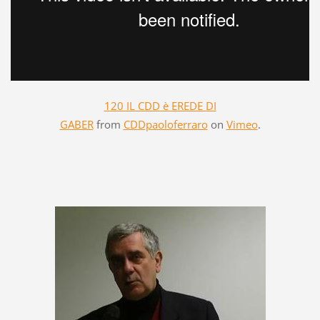
120 IL CDD è EREDE DI
GABER
from
CDDpaoloferraro
on
Vimeo
.