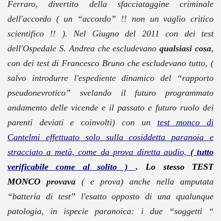
Ferraro, divertito della sfacciataggine criminale
dell'accordo ( un “accordo” !! non un vaglio critico
scientifico !! ). Nel Giugno del 2011 con dei test
dell'Ospedale S. Andrea che escludevano
qualsiasi cosa
,
con dei test di Francesco Bruno che escludevano tutto, (
salvo introdurre l'espediente dinamico del “rapporto
pseudonevrotico” svelando il futuro programmato
andamento delle vicende e il passato e futuro ruolo dei
parenti deviati e coinvolti) con un
test monco di
Cantelmi effettuato solo sulla cosiddetta paranoia e
stracciato a metà, come da prova diretta audio,
( tutto
verificabile come al solito )
. Lo stesso TEST
MONCO
provava
( e prova) anche nella amputata
“batteria di test” l'esatto opposto di una qualunque
patologia, in ispecie paranoica: i due “soggetti “