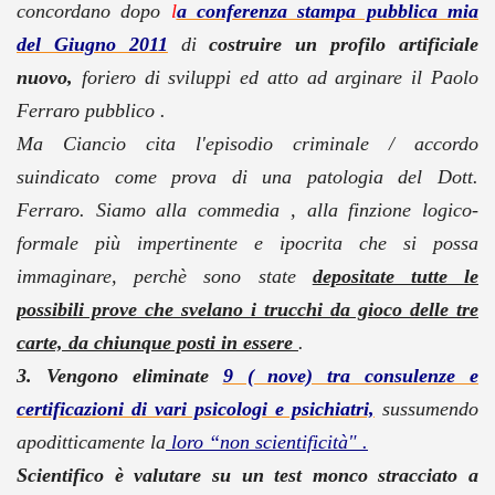
concordano dopo
l
a conferenza stampa pubblica mia
del Giugno 2011
di
costruire un profilo artificiale
nuovo,
foriero di sviluppi ed atto ad arginare il Paolo
Ferraro pubblico .
Ma Ciancio cita l'episodio criminale / accordo
suindicato come prova di una patologia del Dott.
Ferraro. Siamo alla commedia , alla finzione logico-
formale più impertinente e ipocrita che si possa
immaginare, perchè sono state
depositate tutte le
possibili prove che svelano i trucchi da gioco delle tre
carte, da chiunque posti in essere
.
3. Vengono eliminate
9 ( nove) tra consulenze e
certificazioni di vari psicologi e psichiatri,
sussumendo
apoditticamente la
loro “non scientificità" .
Scientifico è valutare su un test monco stracciato a