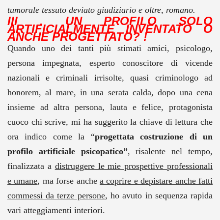
tumorale tessuto deviato giudiziario e oltre, romano.
III . UN PROFILO SOLO
ARTIFICIALMENTE INVENTATO O
ANCHE PROGETTATO? !
Quando uno dei tanti più stimati amici, psicologo,
persona impegnata, esperto conoscitore di vicende
nazionali e criminali irrisolte, quasi criminologo ad
honorem, al mare, in una serata calda, dopo una cena
insieme ad altra persona, lauta e felice, protagonista
cuoco chi scrive, mi ha suggerito la chiave di lettura che
ora indico come la “
progettata costruzione di un
profilo artificiale psicopatico”
, risalente nel tempo,
finalizzata a
distruggere le mie prospettive professionali
e umane
, ma forse anche
a coprire e depistare anche fatti
commessi da terze persone
, ho avuto in sequenza rapida
vari atteggiamenti interiori.