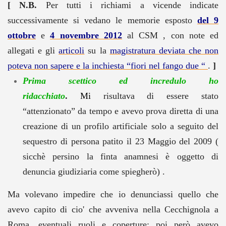
[ N.B.
Per tutti i richiami a vicende indicate
successivamente si vedano le memorie esposto
del 9
ottobre
e
4 novembre 2012
al CSM , con note ed
allegati e gli
articoli
su la
magistratura deviata che non
poteva non sapere e la inchiesta “fiori nel fango due “
.
]
Prima scettico ed incredulo ho
ridacchiato
.
Mi
risultava di essere stato
“attenzionato” da tempo e avevo prova diretta di una
creazione di un profilo artificiale solo a seguito del
sequestro di persona patito il 23 Maggio del 2009 (
sicchè persino la finta anamnesi è oggetto di
denuncia giudiziaria come spiegherò) .
Ma volevano impedire che io denunciassi quello che
avevo capito di cio' che avveniva nella Cecchignola a
Roma, eventuali ruoli e coperture; poi però avevo