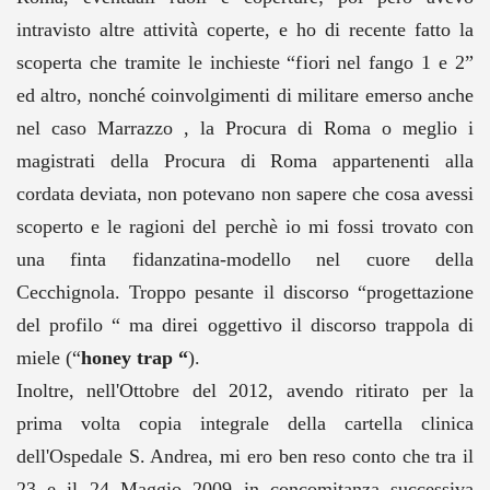
intravisto altre attività coperte, e ho di recente fatto la
scoperta che tramite le inchieste “fiori nel fango 1 e 2”
ed altro, nonché coinvolgimenti di militare emerso anche
nel caso Marrazzo , la Procura di Roma o meglio i
magistrati della Procura di Roma appartenenti alla
cordata deviata, non potevano non sapere che cosa avessi
scoperto e le ragioni del perchè io mi fossi trovato con
una finta fidanzatina-modello nel cuore della
Cecchignola. Troppo pesante il discorso “progettazione
del profilo “ ma direi oggettivo il discorso trappola di
miele (“
honey trap “
).
Inoltre, nell'Ottobre del 2012, avendo ritirato per la
prima volta copia integrale della cartella clinica
dell'Ospedale S. Andrea, mi ero ben reso conto che tra il
23 e il 24 Maggio 2009 in concomitanza successiva