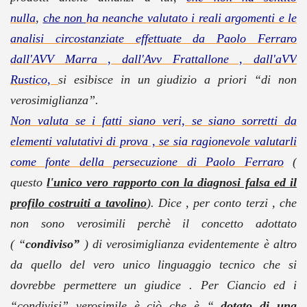
nulla
,
che non
ha neanche valutato i reali argomenti e le
analisi circostanziate effettuate da Paolo Ferraro
dall'AVV Marra , dall'Avv Frattallone , dall'aVV
Rustico,
si esibisce in un giudizio a priori “di non
verosimiglianza”.
Non valuta se i fatti siano veri, se siano sorretti da
elementi valutativi di prova , se sia ragionevole valutarli
come fonte della persecuzione di Paolo Ferraro
(
questo
l'unico vero rapporto con la diagnosi falsa ed il
profilo costruiti a tavolino
). Dice , per conto terzi , che
non sono verosimili perchè il concetto adottato
(
“
condiviso”
) di verosimiglianza evidentemente è altro
da quello del vero unico linguaggio tecnico che si
dovrebbe permettere un giudice . Per Ciancio ed i
“condivisi” verosimile è ciò che è “
dotato di una