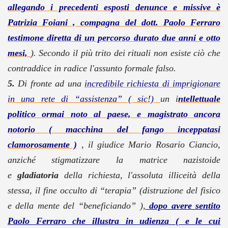
allegando i precedenti esposti denunce e missive è
Patrizia Foiani , compagna del dott. Paolo Ferraro
testimone diretta di un percorso durato due anni e otto
mesi,
). Secondo il più trito dei rituali non esiste ciò che
contraddice in radice l'assunto formale falso.
5.
Di fronte ad una
incredibile richiesta di imprigionare
in una rete di “assistenza” ( sic!)
un i
ntellettuale
politico ormai noto al paese, e magistrato ancora
notorio ( macchina del fango inceppatasi
clamorosamente )
, il giudice Mario Rosario Ciancio,
anziché stigmatizzare la matrice nazistoide
e
gladiatoria
della richiesta, l'assoluta illiceità della
stessa, il fine occulto di “terapia” (distruzione del fisico
e della mente del “beneficiando” ),
dopo avere sentito
Paolo Ferraro che illustra in udienza ( e le cui