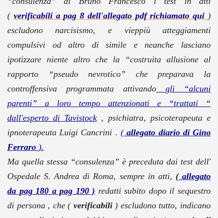
“consulenza” di Bruno Francesco i test in atti
(
verificabili a pag 8 dell'allegato pdf richiamato qui
)
escludono narcisismo, e vieppiù atteggiamenti
compulsivi od altro di simile e neanche lasciano
ipotizzare niente altro che la “costruita allusione al
rapporto “pseudo nevrotico” che preparava la
controffensiva programmata attivando
gli “alcuni
parenti” a loro tempo attenzionati e “trattati “
dall'esperto di Tavistock
, psichiatra, psicoterapeuta e
ipnoterapeuta Luigi Cancrini .
(
allegato diario di Gino
Ferraro
).
Ma quella stessa “consulenza” è preceduta dai test dell'
Ospedale S. Andrea di Roma, sempre in atti,
(
allegato
da pag 180 a pag 190 )
redatti subito dopo il sequestro
di persona , che (
verificabili
) escludono tutto, indicano