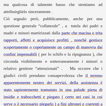
ma qualcosa di talmente basso che stentiamo ad
attribuirglielo sinceramente .
Ciò segnalo però, pubblicamente, anche per una
questione generale “collaterale” , a tutela dei padri e
madri e minori martirizzati dalla
parte che macina e trita
rapporti, affetti e acquisisce profitti , nonchè gestisce
scopertamente o copertamente un campo di manovra dai
confini impensabili
( per lo schifo e la ripugnanza ), che
circonda visibilmente e sotterraneamente i minori o
relativo genitore “attenzionati” . Ma occorre che i
giudici civili prendano consapevolezza che
il terreno
apparentemente neutro dei servizi, della assistenza è
stato sapientemente tramutato in una palude piena di
insidie e trabocchetti e piegato ( certo nei casi in cui
serve o è necessario piegarlo ) a fini ultronei e coerenti a