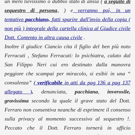
un mero lievissimo o dubbio stato di ansia (
a seguito di
sequestro di persona
, ) e
verranno poi, in un
tentativo
pacchiano,
fatti sparire dall'invio della copia (
non più ) integrale della cartella clinica al Giudice civile
Dott. Contento in altra causa civile
.
Inoltre il giudice Ciancio cita il figlio del ben più noto
Ferracuti , Stefano Ferracuti: lo psichiatra, calato dal
San Filippo Neri cui ero destinato dalla manovra
peggiore che scampai per miracolo, si esibii in una “
consulenza”
(
verificabile
in atti da pag 136 a pag 137
allegato )
,
denunciata,
pacchiana
,
inverosile,
gravissima
secondo la quale il grave stato del Dott.
Ferraro non consentiva neanche di esprimere il consenso
sulla privacy al momento successivo al sequestro !.
Peccato che il Dott. Ferraro tornerà in ufficio