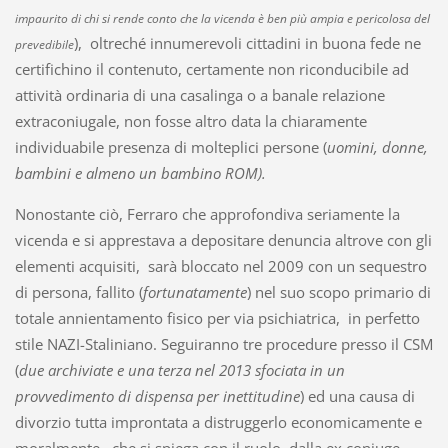
impaurito di chi si rende conto che la vicenda è ben più ampia e pericolosa del
), oltreché innumerevoli cittadini in buona fede ne
prevedibile
certifichino il contenuto, certamente non riconducibile ad
attività ordinaria di una casalinga o a banale relazione
extraconiugale, non fosse altro data la chiaramente
individuabile presenza di molteplici persone
(
uomini, donne,
bambini e almeno un bambino ROM
).
Nonostante ciò, Ferraro che approfondiva seriamente la
vicenda e si apprestava a depositare denuncia altrove con gli
elementi acquisiti, sarà bloccato nel 2009 con un sequestro
di persona, fallito (
fortunatamente
) nel suo scopo primario di
totale annientamento fisico per via psichiatrica, in perfetto
stile NAZI-Staliniano. Seguiranno tre procedure presso il CSM
(
due archiviate e una terza nel 2013 sfociata in un
provvedimento di dispensa per inettitudine
) ed una causa di
divorzio tutta improntata a distruggerlo economicamente e
moralmente, che si spiega con il ruolo dalla ex coniuge