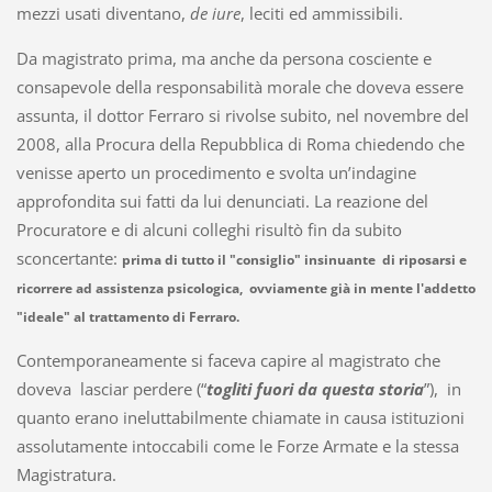
mezzi usati diventano,
de iure
, leciti ed ammissibili.
Da magistrato prima, ma anche da persona cosciente e
consapevole della responsabilità morale che doveva essere
assunta, il dottor Ferraro si rivolse subito, nel novembre del
2008, alla Procura della Repubblica di Roma chiedendo che
venisse aperto un procedimento e svolta un’indagine
approfondita sui fatti da lui denunciati. La reazione del
Procuratore e di alcuni colleghi risultò fin da subito
sconcertante:
prima di tutto il "consiglio" insinuante di riposarsi e
ricorrere ad assistenza psicologica, ovviamente già in mente l'addetto
"ideale" al trattamento di Ferraro.
Contemporaneamente si faceva capire al magistrato che
doveva lasciar perdere (“
togliti fuori da questa storia
”), in
quanto erano ineluttabilmente chiamate in causa istituzioni
assolutamente intoccabili come le Forze Armate e la stessa
Magistratura.