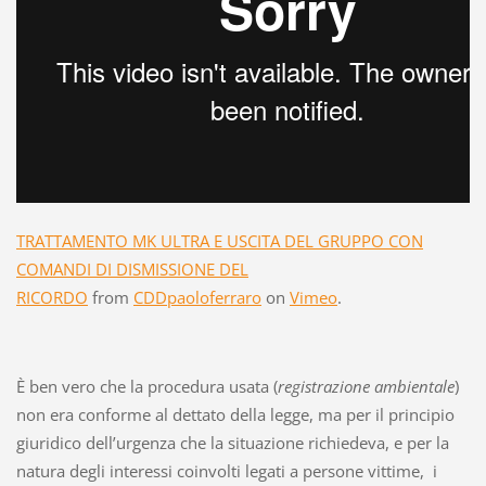
TRATTAMENTO MK ULTRA E USCITA DEL GRUPPO CON
COMANDI DI DISMISSIONE DEL
RICORDO
from
CDDpaoloferraro
on
Vimeo
.
È ben vero che la procedura usata (
registrazione ambientale
)
non era conforme al dettato della legge, ma per il principio
giuridico dell’urgenza che la situazione richiedeva, e per la
natura degli interessi coinvolti legati a persone vittime, i