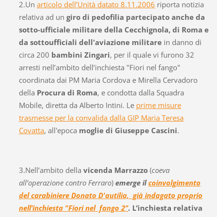
2.Un
articolo dell’Unità datato 8.11.2006
riporta notizia
relativa ad un
giro di pedofilia
partecipato anche da
sotto-ufficiale militare della Cecchignola, di Roma e
da sottoufficiali dell'aviazione militare
in danno di
circa 200
bambini Zingari
, per il quale vi furono 32
arresti nell’ambito dell’inchiesta "Fiori nel fango"
coordinata dai PM Maria Cordova e Mirella Cervadoro
della
Procura di Roma
, e condotta dalla Squadra
Mobile, diretta da Alberto Intini. Le
prime misure
trasmesse per la convalida dalla GIP Maria Teresa
Covatta
, all'epoca
moglie di Giuseppe Cascini
.
3.Nell’ambito della
vicenda Marrazzo
(
coeva
all’operazione contro Ferraro
)
emerge il
coinvolgimento
del carabiniere Donato D'autilia, già indagato proprio
nell’inchiesta "Fiori nel fango 2"
.
L’inchiesta relativa