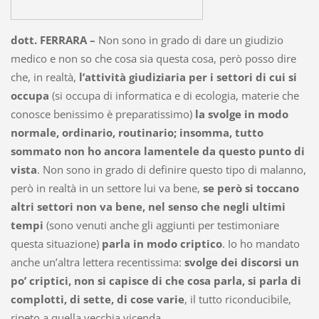
dott. FERRARA –
Non sono in grado di dare un giudizio
medico e non so che cosa sia questa cosa, però posso dire
che, in realtà,
l’attività giudiziaria per i settori di cui si
occupa
(si occupa di informatica e di ecologia, materie che
conosce benissimo è preparatissimo)
la svolge in modo
normale, ordinario, routinario; insomma, tutto
sommato non ho ancora lamentele da questo punto di
vista
. Non sono in grado di definire questo tipo di malanno,
però in realtà in un settore lui va bene,
se però si toccano
altri settori non va bene, nel senso che negli ultimi
tempi
(sono venuti anche gli aggiunti per testimoniare
questa situazione)
parla in modo criptico
. Io ho mandato
anche un’altra lettera recentissima:
svolge dei discorsi un
po’ criptici, non si capisce di che cosa parla, si parla di
complotti, di sette, di cose varie
, il tutto riconducibile,
ripeto a quella vecchia vicenda.