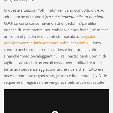
In queste situazioni “off limits” venivano coinvolti, oltre ad
adulti anche dei minori (
tra cui è individuabile un bambino
ROM
) su cui si consumavano atti di pedofilia/parafilia
nonché di certamente ipotizzabile violenza fisica ( nè manca
un colpo di pistola in un contesto macabro,
segnalato
pubblicamente e fatto ascoltare pubblicamente
). Il tutto
condito anche con accenti a cadenze innaturali a volte
sinanche "medioevaleggianti" . Tra i partecipanti uomini di
taglio e caratteristiche vocali ovviamente militari, e tra le
tante una sequenza aggiacciante che rivela che il tutto era
necessariamente organizzato, gestito e finalizzato. ( N.B. le
sequenze di registrazione vengono ripetute con didascalie )