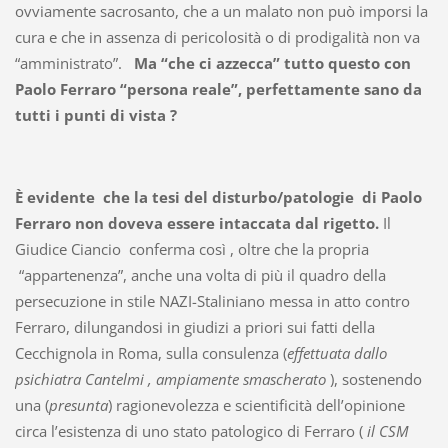
ovviamente sacrosanto, che a un malato non può imporsi la
cura e che in assenza di pericolosità o di prodigalità non va
“amministrato”.
Ma “che ci azzecca” tutto questo con
Paolo Ferraro “persona reale”, perfettamente sano da
tutti i punti di vista ?
È evidente che la tesi del disturbo/patologie di Paolo
Ferraro non doveva essere intaccata dal rigetto.
Il
Giudice Ciancio conferma così , oltre che la propria
“appartenenza”, anche una volta di più il quadro della
persecuzione in stile NAZI-Staliniano messa in atto contro
Ferraro, dilungandosi in giudizi a priori sui fatti della
Cecchignola in Roma, sulla consulenza (
effettuata dallo
psichiatra Cantelmi , ampiamente smascherato
), sostenendo
una (
presunta
) ragionevolezza e scientificità dell’opinione
circa l’esistenza di uno stato patologico di Ferraro (
il CSM