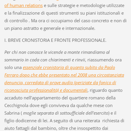
of human relations
e sulle strategie e metodologie utilizzate
e la finalizzazione di questi strumenti su piani istituzionali e
di controllo . Ma ora ci occupiamo del caso concreto e non di
un piano astratto e generale e internazionale.
I. BREVE CRONISTORIA E FRONTE PROFESSIONALE.
Per chi non conosce le vicende a monte rimandiamo al
sommario in coda con chiarimenti e rinvii
, riassumendo ora
solo una
essenziale cronistoria di quanto subìto da Paolo
Ferraro dopo che ebbe presentato nel 2008 una circostanziata
denuncia, corredata di prove audio (periziate da fonico di
riconosciuta professionalità) e documentali
, riguardo quanto
accaduto nell’appartamento del quartiere romano della
Cecchignola dove egli conviveva da qualche mese con
Sabrina (
moglie separata di sottoufficiale dell’esercito
) e il
figlio dodicenne di lei. A seguito di una reiterata richiesta di
aiuto fattagli dal bambino, oltre che insospettito dai