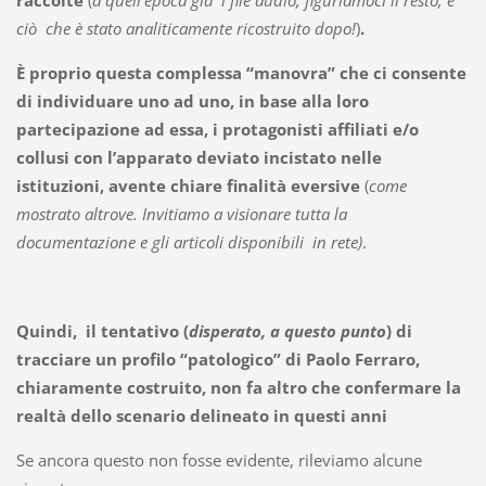
raccolte
(
a quell’epoca già i file audio, figuriamoci il resto, e
ciò che è stato analiticamente ricostruito dopo!
)
.
È proprio questa complessa “manovra” che ci consente
di individuare uno ad uno, in base alla loro
partecipazione ad essa, i protagonisti affiliati e/o
collusi con l’apparato deviato incistato nelle
istituzioni, avente chiare finalità eversive
(
come
mostrato altrove. Invitiamo a visionare tutta la
documentazione e gli articoli disponibili in rete)
.
Quindi, il tentativo (
disperato, a questo punto
) di
tracciare un profilo “patologico” di Paolo Ferraro,
chiaramente costruito, non fa altro che confermare la
realtà dello scenario delineato in questi anni
Se ancora questo non fosse evidente, rileviamo alcune