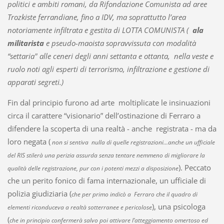
politici e ambiti romani, da Rifondazione Comunista ad aree
Trozkiste ferrandiane, fino a IDV, ma soprattutto l’area
notoriamente infiltrata e gestita di LOTTA COMUNISTA (
ala
militarista
e pseudo-maoista sopravvissuta con modalità
“settaria" alle ceneri degli anni settanta e ottanta, nella veste e
ruolo noti agli esperti di terrorismo, infiltrazione e gestione di
apparati segreti.)
Fin dal principio furono ad arte moltiplicate le insinuazioni
circa il carattere “visionario” dell’ostinazione di Ferraro a
difendere la scoperta di una realtà - anche registrata - ma da
loro negata (
non si sentiva nulla di quelle registrazioni...anche un ufficiale
del RIS stilerà una perizia assurda senza tentare nemmeno di migliorare la
). Peccato
qualità delle registrazione, pur con i potenti mezzi a disposizione
che un perito fonico di fama internazionale, un ufficiale di
polizia giudiziaria (
che per primo indicò a Ferraro che il quadro di
), una psicologa
elementi riconduceva a realtà sotterranee e pericolose
(
che in principio confermerà salvo poi attivare l’atteggiamento omertoso ed