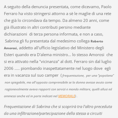
A seguito della denuncia presentata, come dicevamo, Paolo
Ferraro ha visto stringersi attorno a sè le maglie di una rete
che già lo circondava da tempo. Da almeno 20 anni, come
già illustrato in altri contributi persino mediante
dichiarazioni di terza persona informata, e non a caso,
Sabrina gli fu presentata dal medesimo collega
Roberto
, addetto all'ufficio legislativo del Ministero degli
Amorosi
Esteri quando era D'alema ministro... lo stesso Amorosi che
si era attivato nella "vicinanza" al dott. Ferraro sin dal luglio
2006 ..... piombando inaspettatamente nel luogo dove egli
era in vacanza sul suo camper (
frequentazione, per una “popolana"
non spiegabile, ma all'opposto comprensibile se la donna avesse avuto come
ragionevolmente aveva rapporti con servizi e mondo militare, quelli allusi ed
ammessi anche ed in parte indicati nel
MEMORIALE
) .
Frequentazione di Sabrina che si scoprirà tra l'altro preceduta
da una infiltrazione/partecipazione della stessa a circuiti