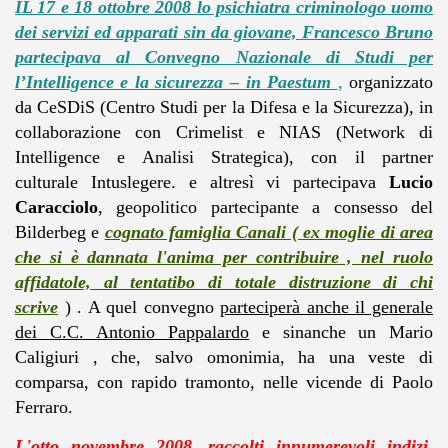
IL 17 e 18 ottobre 2008 lo psichiatra criminologo uomo
dei servizi ed apparati sin da giovane, Francesco Bruno
partecipava
al Convegno Nazionale di Studi per
l’Intelligence e la sicurezza – in Paestum
,
organizzato
da
CeSDiS (Centro Studi per la Difesa e la Sicurezza),
in
collaborazione
con
Crimelist e NIAS (Network di
Intelligence e Analisi Strategica),
con il partner
culturale
Intuslegere.
e altresì vi partecipava
Lucio
Caracciolo
, geopolitico partecipante a consesso del
Bilderbeg e
cognato famiglia Canali ( ex moglie di area
che si è dannata l'anima per contribuire , nel ruolo
affidatole, al tentatibo di totale distruzione di chi
scrive
) . A quel convegno
parteciperà anche il generale
dei C.C.
Antonio Pappalardo
e sinanche un Mario
Caligiuri , che, salvo omonimia, ha una veste di
comparsa, con rapido tramonto, nelle vicende di Paolo
Ferraro.
L'otto novembre 2008, raccolti innumerevoli indizi,