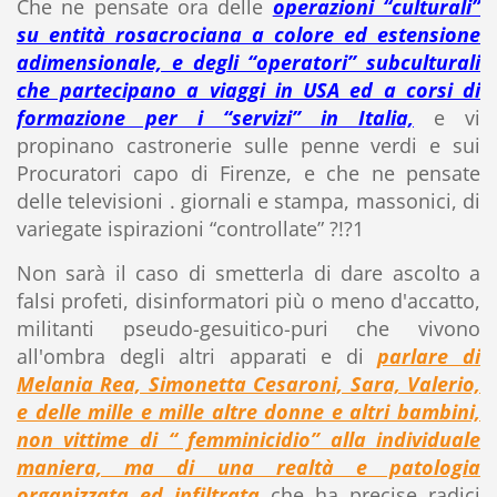
Che ne pensate ora delle
operazioni “culturali”
su entità rosacrociana a colore ed estensione
adimensionale, e degli “operatori” subculturali
che partecipano a viaggi in USA ed a corsi di
formazione per i “servizi” in Italia,
e vi
propinano castronerie sulle penne verdi e sui
Procuratori capo di Firenze, e che ne pensate
delle televisioni . giornali e stampa, massonici, di
variegate ispirazioni “controllate” ?!?1
Non sarà il caso di smetterla di dare ascolto a
falsi profeti, disinformatori più o meno d'accatto,
militanti pseudo-gesuitico-puri che vivono
all'ombra degli altri apparati e di
parlare di
Melania Rea, Simonetta Cesaroni, Sara, Valerio,
e delle mille e mille altre donne e altri bambini,
non vittime di “ femminicidio” alla individuale
maniera, ma di una realtà e patologia
organizzata ed infiltrata
che ha precise radici