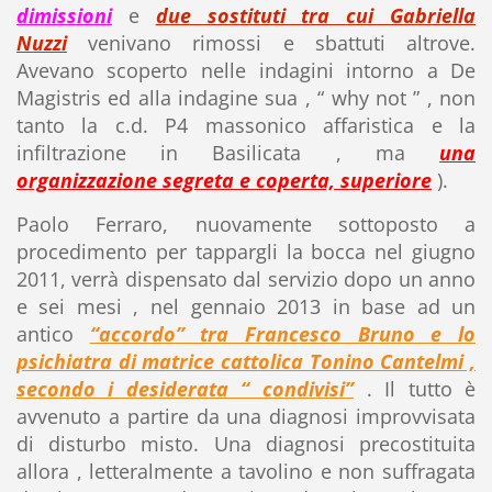
dimissioni
e
due sostituti tra cui Gabriella
Nuzzi
venivano rimossi e sbattuti altrove.
Avevano scoperto nelle indagini intorno a De
Magistris ed alla indagine sua , “ why not ” , non
tanto la c.d. P4 massonico affaristica e la
infiltrazione in Basilicata , ma
una
organizzazione segreta e coperta, superiore
).
Paolo Ferraro, nuovamente sottoposto a
procedimento per tappargli la bocca nel giugno
2011, verrà dispensato dal servizio dopo un anno
e sei mesi , nel gennaio 2013 in base ad un
antico
“accordo” tra Francesco Bruno e lo
psichiatra di matrice cattolica Tonino Cantelmi ,
secondo i desiderata “ condivisi”
. Il tutto è
avvenuto a partire da una diagnosi improvvisata
di disturbo misto. Una diagnosi precostituita
allora , letteralmente a tavolino e non suffragata