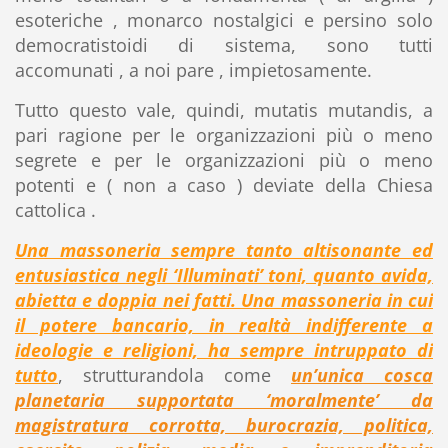
esoteriche , monarco nostalgici e persino solo
democratistoidi di sistema, sono tutti
accomunati , a noi pare , impietosamente.
Tutto questo vale, quindi, mutatis mutandis, a
pari ragione per le organizzazioni più o meno
segrete e per le organizzazioni più o meno
potenti e ( non a caso ) deviate della Chiesa
cattolica .
Una massoneria sempre tanto altisonante ed
entusiastica negli ‘Illuminati’ toni, quanto avida,
abietta e doppia nei fatti. Una massoneria in cui
il potere bancario, in realtà indifferente a
ideologie e religioni, ha sempre intruppato di
tutto
, strutturandola come
un’unica cosca
planetaria supportata ‘moralmente’ da
magistratura corrotta, burocrazia, politica,