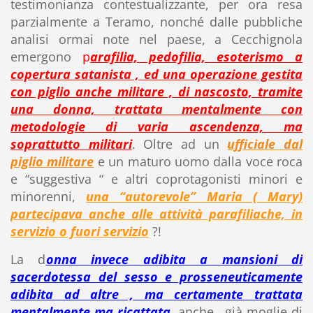
testimonianza contestualizzante, per ora resa
parzialmente a Teramo, nonché dalle pubbliche
analisi ormai note nel paese, a Cecchignola
emergono
p
arafilia, pedofilia, esoterismo a
copertura satanista , ed una operazione gestita
con piglio anche militare , di nascosto, tramite
una donna, trattata mentalmente con
metodologie di varia ascendenza, ma
soprattutto militari
. Oltre ad un
ufficiale dal
piglio militare
e un maturo uomo dalla voce roca
e “suggestiva “ e altri coprotagonisti minori e
minorenni,
una “autorevole” Maria ( Mary)
partecipava anche alle attività parafiliache, in
servizio o fuori servizio
?!
La d
onna invece adibita a mansioni di
sacerdotessa del sesso e prosseneuticamente
adibita ad altre , ma certamente trattata
mentalmente ma ricattata
, anche , già moglie di