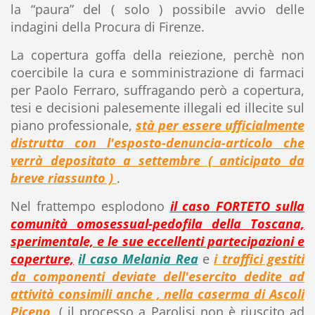
la “paura” del ( solo ) possibile avvio delle
indagini della Procura di Firenze.
La copertura goffa della reiezione, perchè non
coercibile la cura e somministrazione di farmaci
per Paolo Ferraro, suffragando però a copertura,
tesi e decisioni palesemente illegali ed illecite sul
piano professionale,
stà per essere ufficialmente
distrutta con l'esposto-denuncia-articolo che
verrà depositato a settembre ( anticipato da
breve riassunto )
.
Nel frattempo esplodono
il caso FORTETO sulla
comunità omosessual-pedofila della Toscana,
sperimentale, e le sue eccellenti partecipazioni e
coperture,
il caso Melania Rea
e
i traffici gestiti
da componenti deviate dell'esercito dedite ad
attività consimili anche , nella caserma di Ascoli
Piceno,
( il processo a Parolisi non è riuscito ad