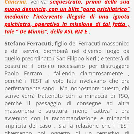
Cancrini,
veniva
sequestrato, prima della sua
nuova denuncia, con un blitz “para psichiatrico”
mediante l'intervento illegale di una ignota
psichiatra, operativa in missione di tal fatta ,
tale “ De Minnis“, della ASL RM E
.
Stefano Ferracuti,
figlio del Ferracuti massonico
e dei servizi, piomberà nel diverso luogo da
quello preordinato ( San Filippo Neri ) e tenterà di
costruire il profilo necessario per distruggere
Paolo Ferraro , fallendo clamorosamente ,
perchè i TEST al volo fatti rivelavano che era
perfettamente sano . Ma, nonostante questo, chi
scrive verrà trattenuto con la minaccia di TSO,
perchè il passaggio di consegne ad altra
massoneria e struttura, meno “cattiva” , era
avvenuto con la raccomandazione e minaccia
implicita del caso . Sia la relazione che i TEST
diverranno poi oggetto di un tentativo di