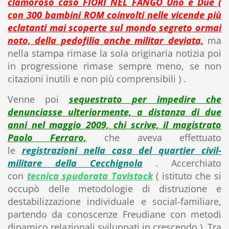
clamoroso caso FIORI NEL FANGO Uno e Due (
con 300 bambini ROM coinvolti nelle vicende più
eclatanti mai scoperte sul mondo segreto ormai
noto, della pedofilia anche militar deviata,
ma
nella stampa rimase la sola originaria notizia poi
in progressione rimase sempre meno, se non
citazioni inutili e non più comprensibili ) .
Venne poi
sequestrato per impedire che
denunciasse ulteriormente, a distanza di due
anni nel maggio 2009, chi scrive, il magistrato
Paolo Ferraro,
che aveva effettuato
le
registrazioni nella casa del quartier civil-
militare della Cecchignola
. Accerchiato
con
tecnica spudorata Tavistock
( istituto che si
occupò delle metodologie di distruzione e
destabilizzazione individuale e social-familiare,
partendo da conoscenze Freudiane con metodi
dinamico relazionali sviluppati in crescendo ). Tra