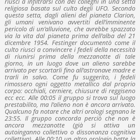
riuscì a infiltrarsi con dei colleghi in una setta
religiosa basata sul culto degli UFO. Secondo
questa setta, dagli alieni del pianeta Clarion,
gli umani venivano avvertiti dell’imminente
pericolo di un’alluvione, che avrebbe spazzato
via la vita dal pianeta prima dell’alba del 21
dicembre 1954. Festinger documentò come il
culto riuscì a convincere i fedeli della necessità
di riunirsi prima della mezzanotte di tale
giorno, in un luogo dove un alieno sarebbe
arrivato per scortarli fino all’astronave madre e
trarli in salvo. Come fu suggerito, i fedeli
rimossero ogni oggetto metallico dal proprio
corpo: occhiali, cerniere, chiusure di reggiseno
ecc ecc. Alle 00:05 il gruppo si trova sul luogo
prestabilito, ma l’alieno non è ancora arrivato.
Qualcuno fa notare che altri orologi segnano le
23:55. Il gruppo concorda perciò che non è
ancora mezzanotte (già si attiva un
autoinganno collettivo o dissonanza cognitiva
collettiva). Alle 00:10 un altro orologio batte la