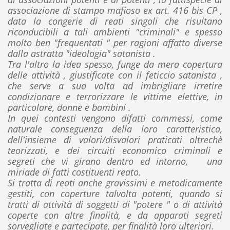
associazione di stampo mafioso ex art. 416 bis CP ,
data la congerie di reati singoli che risultano
riconducibili a tali ambienti "criminali" e spesso
molto ben "frequentati " per ragioni affatto diverse
dalla astratta "ideologia" satanista .
Tra l'altro la idea spesso, funge da mera copertura
delle attività , giustificate con il feticcio satanista ,
che serve a sua volta ad imbrigliare irretire
condizionare e terrorizzare le vittime elettive, in
particolare, donne e bambini .
In quei contesti vengono difatti commessi, come
naturale conseguenza della loro caratteristica,
dell'insieme di valori/disvalori praticati oltrechè
teorizzati, e dei circuiti economico criminali e
segreti che vi girano dentro ed intorno, una
miriade di fatti costituenti reato.
Si tratta di reati anche gravissimi e metodicamente
gestiti, con coperture talvolta potenti, quando si
tratti di attività di soggetti di "potere " o di attività
coperte con altre finalità, e da apparati segreti
sorvegliate e partecipate, per finalità loro ulteriori.