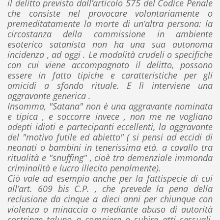
il delitto previsto dall’articolo 575 del Codice Penale
che consiste nel provocare volontariamente o
premeditatamente la morte di un’altra persona: la
circostanza della commissione in ambiente
esoterico satanista non ha una sua autonoma
incidenza , ad oggi . Le modalità crudeli o specifiche
con cui viene accompagnato il delitto, possono
essere in fatto tipiche e caratteristiche per gli
omicidi a sfondo rituale. E lì interviene una
aggravante generica .
Insomma, "Satana" non è una aggravante nominata
e tipica , e soccorre invece , non me ne vogliano
adepti idioti e partecipanti eccellenti, la aggravante
del "motivo futile ed abietto" ( si pensi ad eccidi di
neonati o bambini in tenerissima età. a cavallo tra
ritualità e "snuffing" , cioè tra demenziale immonda
criminalità e lucro illecito penalmente).
Ciò vale ad esempio anche per la fattispecie di cui
all’art. 609 bis C.P. , che prevede la pena della
reclusione da cinque a dieci anni per chiunque con
violenza o minaccia o mediante abuso di autorità
costringe taluno a compiere o subire atti sessuali,