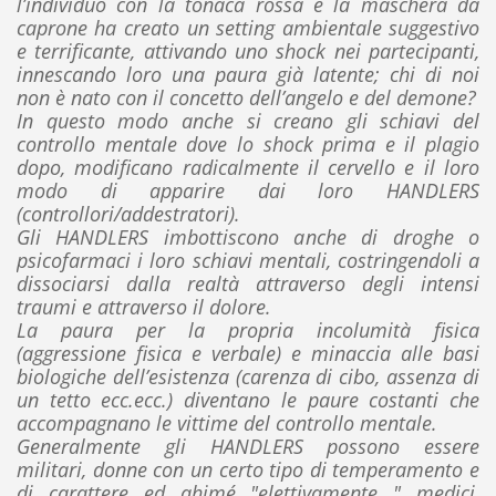
l’individuo con la tonaca rossa e la maschera da
caprone ha creato un setting ambientale suggestivo
e terrificante, attivando uno shock nei partecipanti,
innescando loro una paura già latente; chi di noi
non è nato con il concetto dell’angelo e del demone?
In questo modo anche si creano gli schiavi del
controllo mentale dove lo shock prima e il plagio
dopo, modificano radicalmente il cervello e il loro
modo di apparire dai loro HANDLERS
(controllori/addestratori).
Gli HANDLERS imbottiscono anche di droghe o
psicofarmaci i loro schiavi mentali, costringendoli a
dissociarsi dalla realtà attraverso degli intensi
traumi e attraverso il dolore.
La paura per la propria incolumità fisica
(aggressione fisica e verbale) e minaccia alle basi
biologiche dell’esistenza (carenza di cibo, assenza di
un tetto ecc.ecc.) diventano le paure costanti che
accompagnano le vittime del controllo mentale.
Generalmente gli HANDLERS possono essere
militari, donne con un certo tipo di temperamento e
di carattere ed ahimé "elettivamente " medici,