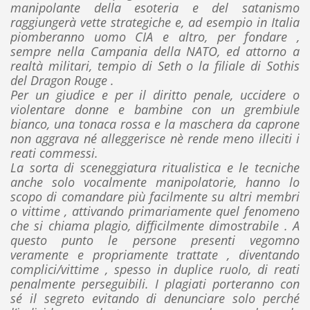
manipolante della esoteria e del satanismo
raggiungerà vette strategiche e, ad esempio in Italia
piomberanno uomo CIA e altro, per fondare ,
sempre nella Campania della NATO, ed attorno a
realtà militari, tempio di Seth o la filiale di Sothis
del Dragon Rouge .
Per un giudice e per il diritto penale, uccidere o
violentare donne e bambine con un grembiule
bianco, una tonaca rossa e la maschera da caprone
non aggrava né alleggerisce nè rende meno illeciti i
reati commessi.
La sorta di sceneggiatura ritualistica e le tecniche
anche solo vocalmente manipolatorie, hanno lo
scopo di comandare più facilmente su altri membri
o vittime , attivando primariamente quel fenomeno
che si chiama plagio, difficilmente dimostrabile . A
questo punto le persone presenti vegomno
veramente e propriamente trattate , diventando
complici/vittime , spesso in duplice ruolo, di reati
penalmente perseguibili. I plagiati porteranno con
sé il segreto evitando di denunciare solo perché