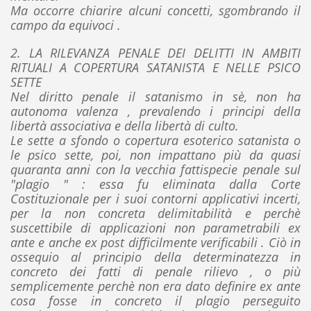
Ma occorre chiarire alcuni concetti, sgombrando il
campo da equivoci .
2. LA RILEVANZA PENALE DEI DELITTI IN AMBITI
RITUALI A COPERTURA SATANISTA E NELLE PSICO
SETTE
Nel diritto penale il satanismo in sè, non ha
autonoma valenza , prevalendo i principi della
libertà associativa e della libertà di culto.
Le sette a sfondo o copertura esoterico satanista o
le psico sette, poi, non impattano più da quasi
quaranta anni con la vecchia fattispecie penale sul
"plagio " : essa fu eliminata dalla Corte
Costituzionale per i suoi contorni applicativi incerti,
per la non concreta delimitabilità e perchè
suscettibile di applicazioni non parametrabili ex
ante e anche ex post difficilmente verificabili . Ciò in
ossequio al principio della determinatezza in
concreto dei fatti di penale rilievo , o più
semplicemente perchè non era dato definire ex ante
cosa fosse in concreto il plagio perseguito