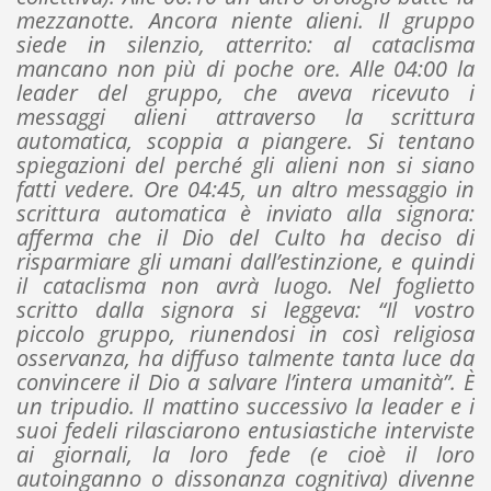
mezzanotte. Ancora niente alieni. Il gruppo
siede in silenzio, atterrito: al cataclisma
mancano non più di poche ore. Alle 04:00 la
leader del gruppo, che aveva ricevuto i
messaggi alieni attraverso la scrittura
automatica, scoppia a piangere. Si tentano
spiegazioni del perché gli alieni non si siano
fatti vedere. Ore 04:45, un altro messaggio in
scrittura automatica è inviato alla signora:
afferma che il Dio del Culto ha deciso di
risparmiare gli umani dall’estinzione, e quindi
il cataclisma non avrà luogo. Nel foglietto
scritto dalla signora si leggeva: “Il vostro
piccolo gruppo, riunendosi in così religiosa
osservanza, ha diffuso talmente tanta luce da
convincere il Dio a salvare l’intera umanità”. È
un tripudio. Il mattino successivo la leader e i
suoi fedeli rilasciarono entusiastiche interviste
ai giornali, la loro fede (e cioè il loro
autoinganno o dissonanza cognitiva) divenne