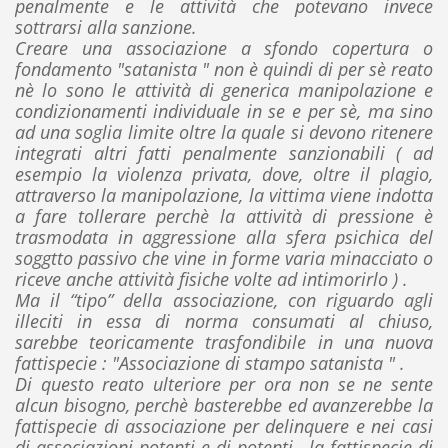
penalmente e le attività che potevano invece
sottrarsi alla sanzione.
Creare una associazione a sfondo copertura o
fondamento "satanista " non è quindi di per sè reato
nè lo sono le attività di generica manipolazione e
condizionamenti individuale in se e per sè, ma sino
ad una soglia limite oltre la quale si devono ritenere
integrati altri fatti penalmente sanzionabili ( ad
esempio la violenza privata, dove, oltre il plagio,
attraverso la manipolazione, la vittima viene indotta
a fare tollerare perchè la attività di pressione è
trasmodata in aggressione alla sfera psichica del
soggtto passivo che vine in forme varia minacciato o
riceve anche attività fisiche volte ad intimorirlo ) .
Ma il “tipo” della associazione, con riguardo agli
illeciti in essa di norma consumati al chiuso,
sarebbe teoricamente trasfondibile in una nuova
fattispecie : "Associazione di stampo satanista " .
Di questo reato ulteriore per ora non se ne sente
alcun bisogno, perchè basterebbe ed avanzerebbe la
fattispecie di associazione per delinquere e nei casi
di associazioni potenti e di potenti , la fattispecie di