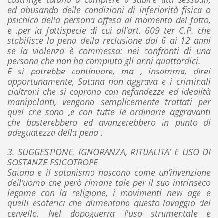
ed abusando delle condizioni di inferiorità fisica o
psichica della persona offesa al momento del fatto,
e .per la fattispecie di cui all’art. 609 ter C.P. che
stabilisce la pena della reclusione dai 6 ai 12 anni
se la violenza è commessa: nei confronti di una
persona che non ha compiuto gli anni quattordici.
E si potrebbe continuare, ma , insomma, direi
opportunamente, Satana non aggrava e i criminali
cialtroni che si coprono con nefandezze ed idealità
manipolanti, vengono semplicemente trattati per
quel che sono ,e con tutte le ordinarie aggravanti
che basterebbero ed avanzerebbero in punto di
adeguatezza della pena .
3. SUGGESTIONE, IGNORANZA, RITUALITA’ E USO DI
SOSTANZE PSICOTROPE
Satana e il satanismo nascono come un’invenzione
dell’uomo che però rimane tale per il suo intrinseco
legame con la religione, i movimenti new age e
quelli esoterici che alimentano questo lavaggio del
cervello. Nel dopoguerra l'uso strumentale e