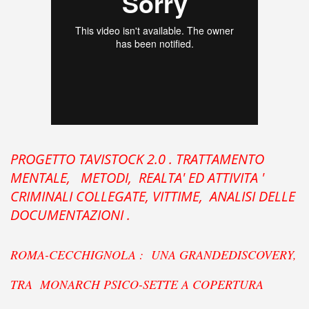
PROGETTO TAVISTOCK 2.0 .
TRATTAMENTO
MENTALE, METODI, REALTA' ED ATTIVITA '
CRIMINALI COLLEGATE, VITTIME,
ANALISI DELLE
DOCUMENTAZIONI .
ROMA-CECCHIGNOLA :
UNA GRANDEDISCOVERY,
TRA MONARCH PSICO-SETTE A COPERTURA