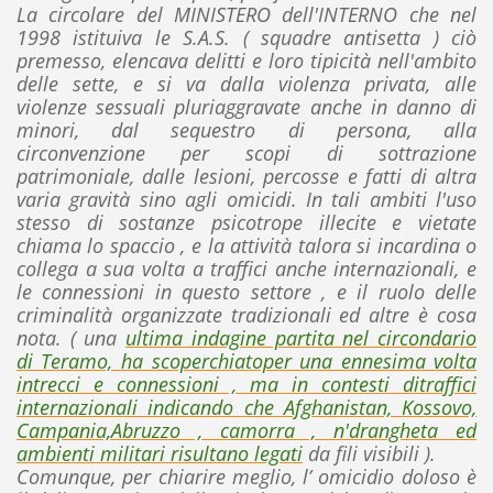
La circolare del MINISTERO dell'INTERNO che nel
1998 istituiva le S.A.S. ( squadre antisetta ) ciò
premesso, elencava delitti e loro tipicità nell'ambito
delle sette, e si va dalla violenza privata, alle
violenze sessuali pluriaggravate anche in danno di
minori, dal sequestro di persona, alla
circonvenzione per scopi di sottrazione
patrimoniale, dalle lesioni, percosse e fatti di altra
varia gravità sino agli omicidi. In tali ambiti l'uso
stesso di sostanze psicotrope illecite e vietate
chiama lo spaccio , e la attività talora si incardina o
collega a sua volta a traffici anche internazionali, e
le connessioni in questo settore , e il ruolo delle
criminalità organizzate tradizionali ed altre è cosa
nota. ( una
ultima indagine partita nel circondario
di Teramo, ha scoperchiatoper una ennesima volta
intrecci e connessioni , ma in contesti ditraffici
internazionali indicando che Afghanistan, Kossovo,
Campania,Abruzzo , camorra , n'drangheta ed
ambienti militari risultano legati
da fili visibili ).
Comunque, per chiarire meglio, l’ omicidio doloso è