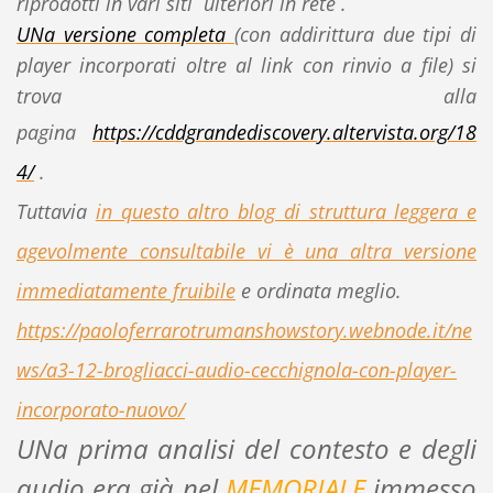
riprodotti in vari siti ulteriori in rete .
UNa versione completa
(con addirittura due tipi di
player incorporati oltre al link con rinvio a file) si
trova alla
pagina
https://cddgrandediscovery.altervista.org/18
4/
.
Tuttavia
in questo altro blog di struttura leggera e
agevolmente consultabile vi è una altra versione
immediatamente fruibile
e ordinata meglio.
https://paoloferrarotrumanshowstory.webnode.it/ne
ws/a3-12-brogliacci-audio-cecchignola-con-player-
incorporato-nuovo/
UNa prima analisi del contesto e degli
audio era già nel
MEMORIALE
immesso