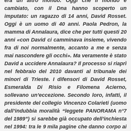
era un altro mondo. Oggi che il mondo è
cambiato, con il Dna hanno scoperto un
imputato: un ragazzo di 14 anni, David Rosset.
Oggi è un uomo di 40 anni. Paola Pedron, la
mamma di Annalaura, dice che per tutti questi 20
anni «con David ci camminava insieme, vivendo
fra di noi normalmente, accanto a me e senza
mai nascondere gli occhi». Ma veramente è stato
David a uccidere Annalaura? Il processo si riaprì
nel febbraio del 2010 davanti al tribunale dei
minori di Trieste. I difensori di David Rosset,
Esmeralda Di Risio e Filomena Acierno,
sollevano un’eccezione. Secondo loro, infatti, il
presidente del collegio Vincenzo Colarieti (uomo
dall’indubbia moralità “leggete PANORAMA n°7
del 1989”) si sarebbe già occupato dell’inchiesta
nel 1994: tra le 9 mila pagine che danno corpo ai