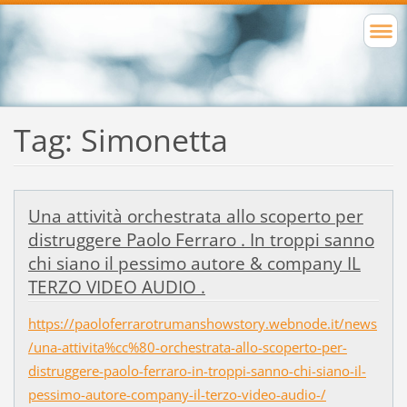
Tag: Simonetta
Una attività orchestrata allo scoperto per
distruggere Paolo Ferraro . In troppi sanno
chi siano il pessimo autore & company IL
TERZO VIDEO AUDIO .
https://paoloferrarotrumanshowstory.webnode.it/news
/una-attivita%cc%80-orchestrata-allo-scoperto-per-
distruggere-paolo-ferraro-in-troppi-sanno-chi-siano-il-
pessimo-autore-company-il-terzo-video-audio-/