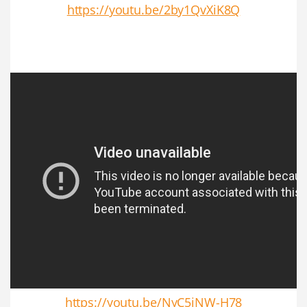
https://youtu.be/2by1QvXiK8Q
https://youtu.be/NyC5jNW-H78