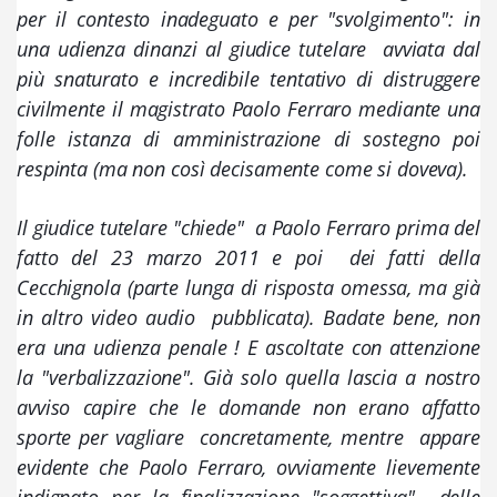
per il contesto inadeguato e per "svolgimento": in 
una udienza dinanzi al giudice tutelare  avviata dal 
più snaturato e incredibile tentativo di distruggere 
civilmente il magistrato Paolo Ferraro mediante una 
folle istanza di amministrazione di sostegno poi 
respinta (ma non così decisamente come si doveva). 
Il giudice tutelare "chiede"  a Paolo Ferraro prima del 
fatto del 23 marzo 2011 e poi  dei fatti della 
Cecchignola 
(parte lunga di risposta omessa, ma già 
in altro video audio  pubblicata)
. Badate bene, non 
era una udienza penale ! E ascoltate con attenzione 
la "verbalizzazione". Già solo quella lascia a nostro 
avviso capire che le domande non erano affatto 
sporte per vagliare  concretamente, mentre  appare 
evidente che Paolo Ferraro, ovviamente lievemente 
indignato per la finalizzazione "soggettiva"  delle 