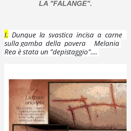
LA "FALANGE".
I.
Dunque  la  svastica  incisa  a  carne   
sulla gamba  della  povera     Melania 
Rea è stata un "depistaggio".... 