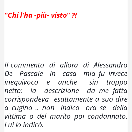
"Chi l'ha -più- visto" ?!
Il commento  di  allora  di  Alessandro  
De  Pascale  in  casa  mia fu invece  
inequivoco  e  anche   sin  troppo  
netto:  la  descrizione  da me fatta  
corrispondeva  esattamente a suo dire 
a cugino .. non  indico  ora se  della  
vittima o del marito poi condannato. 
Lui lo indicò.