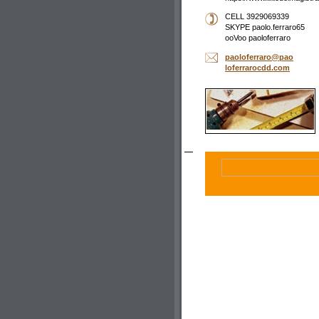
CELL 3929069339
SKYPE paolo.ferraro65
ooVoo paoloferraro
paolofer
raro@pao
loferrar
ocdd.com