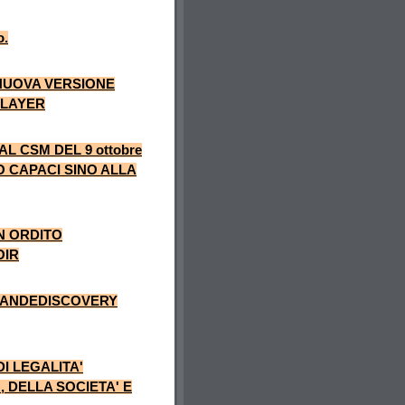
o.
LA NUOVA VERSIONE
PLAYER
L CSM DEL 9 ottobre
O CAPACI SINO ALLA
UN ORDITO
OIR
RANDEDISCOVERY
I LEGALITA'
 DELLA SOCIETA' E