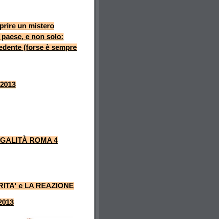
oprire un mistero
 paese, e non solo:
cedente (forse è sempre
 2013
EGALITÀ ROMA 4
RITA' e LA REAZIONE
2013