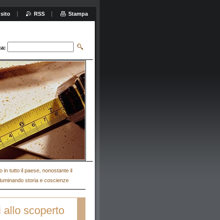
sito
RSS
Stampa
ca:
in tutto il paese, nonostante il
 illuminando storia e coscienze
 allo scoperto