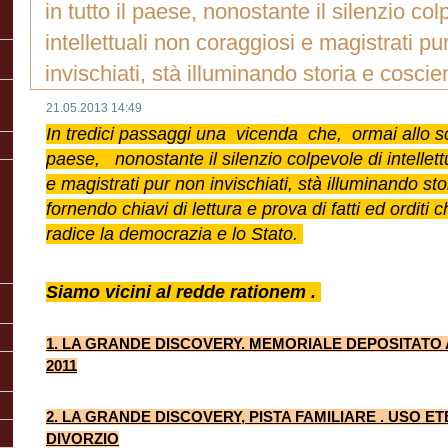
in tutto il paese, nonostante il silenzio col
intellettuali non coraggiosi e magistrati pu
invischiati, stà illuminando storia e cosci
21.05.2013 14:49
In tredici passaggi una vicenda che, ormai allo sco
paese, nonostante il silenzio colpevole di intellett
e magistrati pur non invischiati, stà illuminando st
fornendo chiavi di lettura e prova di fatti ed orditi
radice la democrazia e lo Stato.
Siamo vicini al redde rationem .
1. LA GRANDE DISCOVERY. MEMOR
IALE DEPOSITAT
O 
2011
2. LA GRANDE DISCOVERY, PISTA FAMILIARE . USO 
DIVORZIO