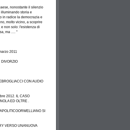
paese, nonostante il silenzio
à illuminando storia e
eso in radice la democrazia e
no, molto vicino, a scoprire
e non solo: l'esistenza di
, ma ..... "
arzo 2011
 DIVORZIO
SIONEBROGLIACCI CON AUDIO
re 2012. IL CASO
NOLA ED OLTRE .
TAPOLITICOORWELLIANO SI
ERY VERSO UNANUOVA