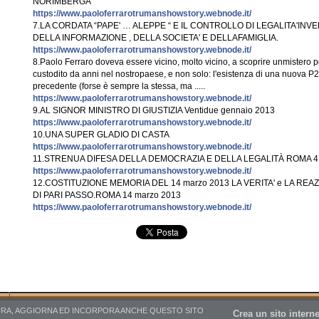
NORIMBERGA
https://www.paoloferrarotrumanshowstory.webnode.it/
7.LA CORDATA “PAPE' … ALEPPE “ E IL CONTROLLO DI LEGALITA'IN
DELLA INFORMAZIONE , DELLA SOCIETA' E DELLAFAMIGLIA.
https://www.paoloferrarotrumanshowstory.webnode.it/
8.Paolo Ferraro doveva essere vicino, molto vicino, a scoprire unmistero p
custodito da anni nel nostropaese, e non solo: l'esistenza di una nuova P2
precedente (forse è sempre la stessa, ma .....
https://www.paoloferrarotrumanshowstory.webnode.it/
9.AL SIGNOR MINISTRO DI GIUSTIZIA Ventidue gennaio 2013
https://www.paoloferrarotrumanshowstory.webnode.it/
10.UNA SUPER GLADIO DI CASTA
https://www.paoloferrarotrumanshowstory.webnode.it/
11.STRENUA DIFESA DELLA DEMOCRAZIA E DELLA LEGALITÀ ROMA 4 
https://www.paoloferrarotrumanshowstory.webnode.it/
12.COSTITUZIONE MEMORIA DEL 14 marzo 2013 LA VERITA' e LA RE
DI PARI PASSO.ROMA 14 marzo 2013
https://www.paoloferrarotrumanshowstory.webnode.it/
URA, AGGIORNA ED INCORPORA ANCHE QUESTO SITO
Crea un sito interne