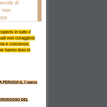
pevole di
r non
enze
perto in tutto il
uali non coraggiosi
oria e coscienze,
 che hanno leso in
A PERUGIA IL 7 marzo
ETERODOSSO DEL