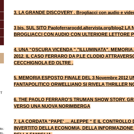
3. LA GRANDE DISCOVERY . Brogliacci con audio e vide
3 bis. SUL SITO Paoloferrarocdd.altervista.org/blog2 
BROGLIACCI CON AUDIO CON ULTERIORE LETTORE 
4. UNA “OSCURA VICENDA “."ILLUMINATA". MEMORIA A
2012. IL CASO FERRARO DA P.LE CLODIO ATTRAVERS
CECCHIGNOLA ED OLTRE .
5. MEMORIA ESPOSTO FINALE DEL 3 Novembre 2012 
FANTAPOLITICO ORWELLIANO SI RIVELA THRILLER N
IT
6. THE PAOLO FERRARO'S TRUMAN SHOW STORY. G
VERSO UNA NUOVA NORIMBERGA
7. LA CORDATA “PAPE' … ALEPPE “ E IL CONTROLLO D
INVERTITO DELLA ECONOMIA, DELLA INFORMAZIONE ,
o.it/
ato.com/