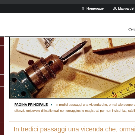
Homepage
Mappa del 
Cer
PAGINA PRINCIPALE
In tredici passaggi una vicenda che, ormai allo scoperto 
silenzio colpevole di intellettuali non coraggiosi e magistrati pur non invischiati, stà
In tredici passaggi una vicenda che, ormai