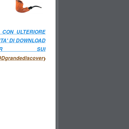
 CON ULTERIORE
TA' DI DOWNLOAD
ER SUI
Dgrandediscovery.altervista.org