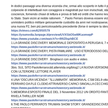
In dodici passaggi una diversa vicenda che, ormai allo scoperto in tutto il 
colpevole di intellettuali non coraggiosi e magistrati pur non invischiati, st
coscienze, fornendo chiavi di let
tura e prova di fatti ed orditi che hanno l
lo Stato. Siam vicini al redde rationem . " .Paolo Ferraro doveva essere vici
unmistero politico militare gelosamente custodito da anni nel nostropaese, 
una nuova P2, ben più pericolosadella precedente (forse è sempre la stessa
https://vimeo.com/62950579
https://youmedia.fanpage.it/preview/UVXSbOSwWKaomwpP
https://www.youtube.com/watch?v=l99Z0qzhBC
E
1.LA GRANDE DISCOVERY. MEMORIALE DEPOSITATO A PERUGIA IL 7 m
https://www.paoloferrarotrumanshowstory.webnode.it/
2.LA GRANDE DISCOVERY, PISTA FAMILIARE . USO ETERODOSSO DEL
https://www.paoloferrarotrumanshowstory.webnode.it/
3.LA GRANDE DISCOVERY . Brogliacci con audio e video.
https://www.paoloferrarotrumanshowstory.webnode.it/
3bis. SUL SITO Paoloferrarocdd.altervista.org/blog2 LA NUOVA VER
CON ULTERIORE LETTORE PLAYER
https://www.paoloferrarotrumanshowstory.webnode.it/
4.UNA “OSCURA VICENDA “."ILLUMINATA". MEMORIA AL CSM DEL9 ottob
FERRARO DA P.LE CLODIO ATTRAVERSO CAPACI SINOALLA CECCHIG
https://www.paoloferrarotrumanshowstory.webnode.it/
5.MEMORIA ESPOSTO FINALE DEL 3 Novembre 2012 UN ORDITO FAN
RIVELA THRILLER NOIR
https://www.paoloferrarotrumanshowstory.webnode.it/
6.THE PAOLO FERRARO'S TRUMAN SHOW STORY. GRANDEDISCOV