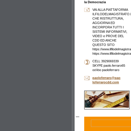
la Democrazia
VAI ALLA PIATTAFORMA
ILFILODELMAGISTRATO.
CHE RISTRUTTURA,
AGGIORNA ED
INCORPORA TUTTI I
SISTEMI INFORMATIVI,
VIDEO e PROVE DEL
CDD ED ANCHE
QUESTO SITO
https://www.ilfilodelmagistrat
https://www.ilfilodelmagistr
CELL 3929069339
SKYPE paolo.ferraro65
ooVoo paoloferraro
paolofer
raro@pao
loferrar
ocdd.com