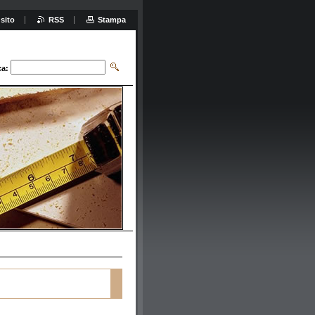
sito
RSS
Stampa
ca: