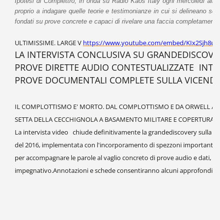
Ipotesi di Complettro, in onda su Radio Kaos Italy ogni mercoledì alle
proprio a indagare quelle teorie e testimonianze in cui si delineano sce
fondati su prove concrete e capaci di rivelare una faccia completamente
ULTIMISSIME. LARGE V
https://www.youtube.com/embed/KIx2Sjh8ue
LA INTERVISTA CONCLUSIVA SU GRANDEDISCOV
PROVE DIRETTE AUDIO CONTESTUALIZZATE INTE
PROVE DOCUMENTALI COMPLETE SULLA VICENDA
IL COMPLOTTISMO E' MORTO. DAL COMPLOTTISMO E DA ORWELL ALLA
SETTA DELLA CECCHIGNOLA A BASAMENTO MILITARE E COPERTURA S
La intervista video chiude definitivamente la grandediscovery sulla vic
del 2016, implementata con l'incorporamento di spezzoni importanti dei
per accompagnare le parole al vaglio concreto di prove audio e dati, vie
impegnativo.Annotazioni e schede consentiranno alcuni approfondime