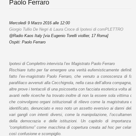
Paolo Ferraro
Mercoledì 9 Marzo 2016 alle 12:00
Giorgio Tullio De Negri
&
Laura Croce
di
Ipotesi di comPLETTRO
@Radio Kaos Italy [via Eugenio Torelli viollier, 17 Roma]
Ospiti: Paolo Ferraro
Ipotesi di Complettro intervista l’ex Magistrato Paolo Ferraro
Rischiare tutto per far emergere una verità eufemisticamente defini
fatto l’ex-magistrato Paolo Ferraro, che venuto a conoscenza di fatti
parafiliaco avvenuti alla Cecchignola, nella casa dell’allora compagna, 
altre prove i tentacoli di una psicosetta con facciata esoterica volta a
avanti nelle ricerche ha trovato inoltre di non la essere sola vittima di
che coinvolgono organi istituzionali di rilievo come la magistratura e 
identificato, denunciato e reso noto un assetto eversivo ai danni dello 
vari gangli con intenti diversi, come la manipolazione, l’occultamento 
della democrazia e delle istituzioni. Un capitolo di importanza ri
“complottismo” come macchina di copertura creata ad hoc per celare l
così confusione e scompiglio.