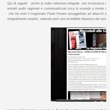
Qui di seguito anche la video intervista integrale. che ricostruisce int
estratti audio ragionati e contestualizzati circa la vicenda a monte de
che ha visto il magistrato Paolo Ferraro assoggettato ad attacchi e ten
integralmente respinti, subendo però una incredibile dispensa dal servizio