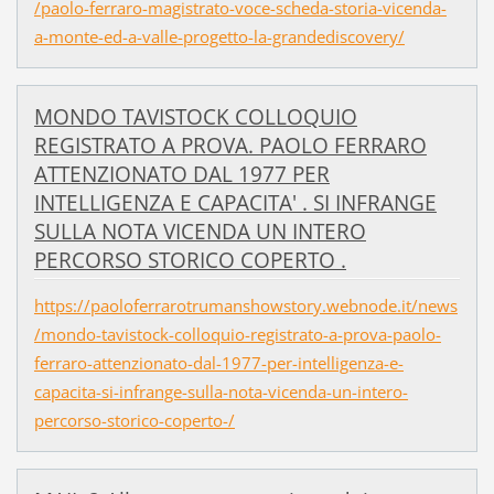
/paolo-ferraro-magistrato-voce-scheda-storia-vicenda-
a-monte-ed-a-valle-progetto-la-grandediscovery/
MONDO TAVISTOCK COLLOQUIO
REGISTRATO A PROVA. PAOLO FERRARO
ATTENZIONATO DAL 1977 PER
INTELLIGENZA E CAPACITA' . SI INFRANGE
SULLA NOTA VICENDA UN INTERO
PERCORSO STORICO COPERTO .
https://paoloferrarotrumanshowstory.webnode.it/news
/mondo-tavistock-colloquio-registrato-a-prova-paolo-
ferraro-attenzionato-dal-1977-per-intelligenza-e-
capacita-si-infrange-sulla-nota-vicenda-un-intero-
percorso-storico-coperto-/