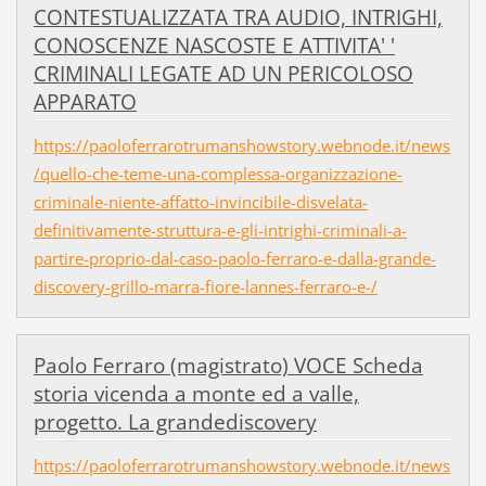
CONTESTUALIZZATA TRA AUDIO, INTRIGHI,
CONOSCENZE NASCOSTE E ATTIVITA' '
CRIMINALI LEGATE AD UN PERICOLOSO
APPARATO
https://paoloferrarotrumanshowstory.webnode.it/news
/quello-che-teme-una-complessa-organizzazione-
criminale-niente-affatto-invincibile-disvelata-
definitivamente-struttura-e-gli-intrighi-criminali-a-
partire-proprio-dal-caso-paolo-ferraro-e-dalla-grande-
discovery-grillo-marra-fiore-lannes-ferraro-e-/
Paolo Ferraro (magistrato) VOCE Scheda
storia vicenda a monte ed a valle,
progetto. La grandediscovery
https://paoloferrarotrumanshowstory.webnode.it/news