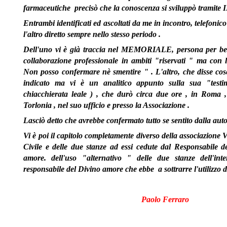
farmaceutiche precisò che la conoscenza si sviluppò trami
Entrambi identificati ed ascoltati da me in incontro, telefonico
l'altro diretto sempre nello stesso periodo .
Dell'uno vi è già traccia nel MEMORIALE, persona per be
collaborazione professionale in ambiti "riservati " ma con l
Non posso confermare nè smentire " . L'altro, che disse cos
indicato ma vi è un analitico appunto sulla sua "test
chiacchierata leale ) , che durò circa due ore , in Roma
Torlonia , nel suo ufficio e presso la Associazione .
Lasciò detto che avrebbe confermato tutto se sentito dalla auto
Vi è poi il capitolo completamente diverso della associazione V
Civile e delle due stanze ad essi cedute dal Responsabile de
amore. dell'uso "alternativo " delle due stanze dell'int
responsabile del Divino amore che ebbe a sottrarre l'utilizzo
Paolo Ferraro