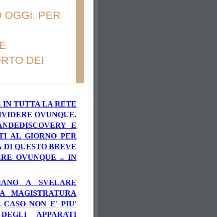
 OGGI. PER
E
RTO DEI
IN TUTTA LA RETE
IVIDERE OVUNQUE.
RANDEDISCOVERY E
TI AL GIORNO PER
A DI QUESTO BREVE
RE OVUNQUE .. IN
IANO A SVELARE
LA MAGISTRATURA
 CASO NON E' PIU'
DEGLI APPARATI