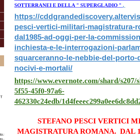
SOTTERRANEI E DELLA " SUPERGLADIO "
.
https://cddgrandediscovery.altervis
pesci-vertici-militari-magistratura-
dal1985-ad-oggi-per-la-commission
inchiesta-e-le-interrogazioni-parla
squarceranno-le-nebbie-del-porto-de
nocivi-e-mortali/
https://www.evernote.com/shard/s207/s
5f55-45f0-97a6-
IT
462330c24edb/1d4feeec299a0ee6dc8dd
STEFANO PESCI VERTICI M
MAGISTRATURA ROMANA. DAL 1
o.it/
ato.com/