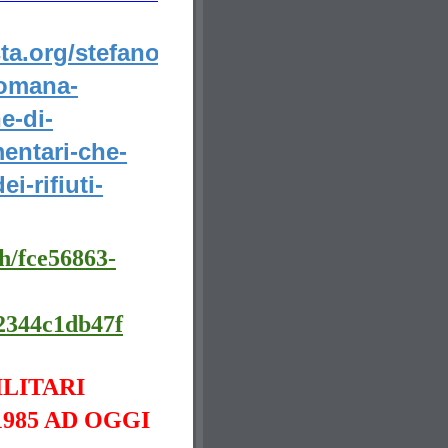
ta.org/stefano-
romana-
e-di-
mentari-che-
i-rifiuti-
h/fce56863-
2344c1db47f
ILITARI
985 AD OGGI