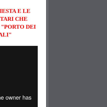
IESTA E LE
TARI CHE
 "PORTO DEI
ALI"