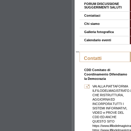
FORUM DISCUSSIONE
SUGGERIMENTI SALUTI
Contattaci
Chi siamo
Galleria fotografica
Calendario eventi
Contatti
CDD Comitato di
Coordinamento Difendiamo
la Democrazia
VAI ALLA PIATTAFORMA
ILFILODELMAGISTRATO.
CHE RISTRUTTURA,
AGGIORNA ED
INCORPORA TUTTI I
SISTEMI INFORMATIVI,
VIDEO e PROVE DEL
CDD ED ANCHE
QUESTO SITO
https://www.ilfilodelmagistrat
https://www.ilfilodelmagistr