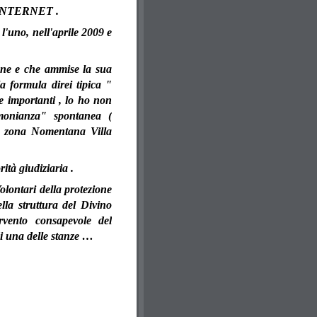
te INTERNET .
 l'uno, nell'aprile 2009 e
ne e che ammise la sua
a formula direi tipica "
e importanti , lo ho non
imonianza" spontanea (
 , zona Nomentana Villa
rità giudiziaria .
olontari della protezione
lla struttura del Divino
ervento consapevole del
 di una delle stanze …