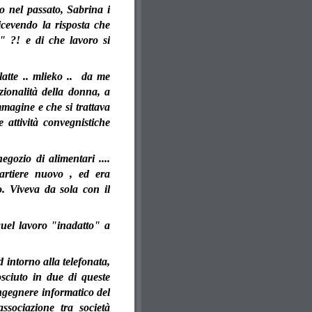
o nel passato, Sabrina i
ricevendo la risposta che
" ?! e di che lavoro si
atte .. mlieko ..
da me
zionalità della donna, a
magine e che si trattava
 attività convegnistiche
gozio di alimentari ....
artiere nuovo , ed era
o. Viveva da sola con il
uel lavoro "inadatto" a
 intorno alla telefonata,
sciuto in due di queste
ngegnere informatico del
ssociazione tra società