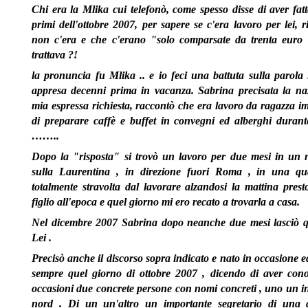
Chi era la Mlika cui telefonò, come spesso disse di aver fatt
primi dell'ottobre 2007, per sapere se c'era lavoro per lei, 
non c'era e che c'erano "solo comparsate da trenta euro 
trattava ?!
la pronuncia fu Mlika .. e io feci una battuta sulla parola l
appresa decenni prima in vacanza.
Sabrina precisata la na
mia espressa richiesta, raccontò che era lavoro da ragazza im
di preparare caffè e buffet in convegni ed alberghi durante
……..
Dopo la "risposta" si trovò un lavoro per due mesi in un ne
sulla Laurentina , in direzione fuori Roma , in una qu
totalmente stravolta dal lavorare alzandosi la mattina prest
figlio all'epoca e quel giorno mi ero recato a trovarla a casa.
Nel dicembre 2007 Sabrina dopo neanche due mesi lasciò q
Lei .
Precisò anche il discorso sopra indicato e nato in occasione ed
sempre quel giorno di ottobre 2007 , dicendo di aver cono
occasioni due concrete persone con nomi concreti , uno un i
nord . Di un un'altro un importante segretario di una a