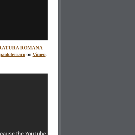
STRATURA ROMANA
aoloferraro
on
Vimeo
.