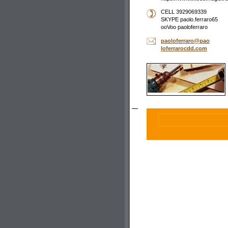
CELL 3929069339
SKYPE paolo.ferraro65
ooVoo paoloferraro
paolofer
raro@pao
loferrar
ocdd.com