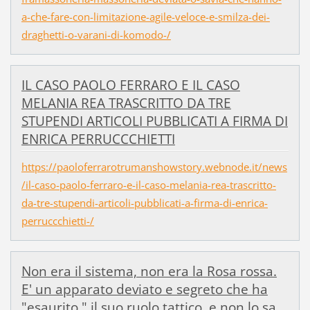
a-che-fare-con-limitazione-agile-veloce-e-smilza-dei-
draghetti-o-varani-di-komodo-/
IL CASO PAOLO FERRARO E IL CASO
MELANIA REA TRASCRITTO DA TRE
STUPENDI ARTICOLI PUBBLICATI A FIRMA DI
ENRICA PERRUCCCHIETTI
https://paoloferrarotrumanshowstory.webnode.it/news
/il-caso-paolo-ferraro-e-il-caso-melania-rea-trascritto-
da-tre-stupendi-articoli-pubblicati-a-firma-di-enrica-
perruccchietti-/
Non era il sistema, non era la Rosa rossa.
E' un apparato deviato e segreto che ha
"esaurito " il suo ruolo tattico, e non lo sa,