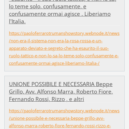
lo teme solo, confusamente, e
confusamente ormai agisce . Liberiamo
l'Italia.
https://paoloferrarotrumanshowstory.webnode.it/news
/non-era-il-sistema-non-era-la-rosa-rossa-e-un-
apparato-deviato-e-segreto-che-ha-esaurito-il-suo-
ruolo-tattico-e-non-lo-sa-lo-teme-solo-confusamente-e-
confusamente-ormai-agisce-liberiamo-litalia-/
UNIONE POSSIBILE E NECESSARIA Beppe
Grillo, Avv. Alfonso Marra, Roberto Fiore,
Fernando Rossi, Rizzo , e altri
https://paoloferrarotrumanshowstory.webnode.it/news
/unione-possibile-e-necessaria-beppe-grillo-avv-
alfonso-marra-roberto-fiore-fernando-rossi-rizzo-e-