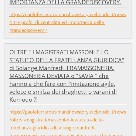
IMPORTANZA DELLA GRANDEDISCOVERY.
https://paoloferrarotrumanshowstory.webnode.it/news
/i-tre-profili-di-centralita-ed-importanza-della-
grandediscovery-/
OLTRE " I MAGISTRATI MASSONI E LO
STATUTO DELLA FRATELLANZA GIURIDICA"
di Solange Manfredi .FRAMASSONERIA,
MASSONERIA DEVIATA o "SAVIA " che
hanno a che fare con l'imitazione agile,
veloce e smilza dei draghetti o varani di
Komodo ?!
https://paoloferrarotrumanshowstory.webnode.it/news
/oltre-i-magistrati-massoni-e-lo-statuto-della-
fratellanza-giuridica-di-solange-manfredi-
framassoneria-massoneria-deviata-o-savia-che-hanno-