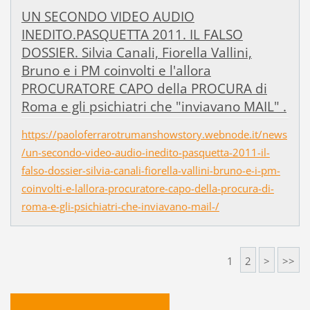
UN SECONDO VIDEO AUDIO
INEDITO.PASQUETTA 2011. IL FALSO
DOSSIER. Silvia Canali, Fiorella Vallini,
Bruno e i PM coinvolti e l'allora
PROCURATORE CAPO della PROCURA di
Roma e gli psichiatri che "inviavano MAIL" .
https://paoloferrarotrumanshowstory.webnode.it/news
/un-secondo-video-audio-inedito-pasquetta-2011-il-
falso-dossier-silvia-canali-fiorella-vallini-bruno-e-i-pm-
coinvolti-e-lallora-procuratore-capo-della-procura-di-
roma-e-gli-psichiatri-che-inviavano-mail-/
1
2
>
>>