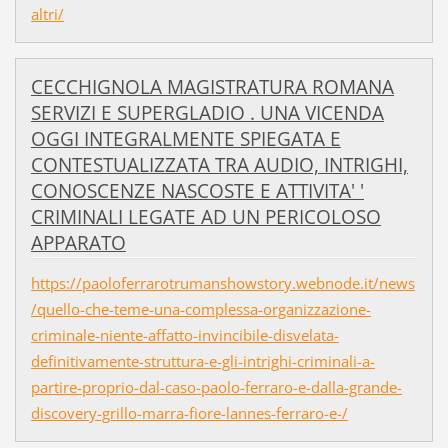
altri/
CECCHIGNOLA MAGISTRATURA ROMANA
SERVIZI E SUPERGLADIO . UNA VICENDA
OGGI INTEGRALMENTE SPIEGATA E
CONTESTUALIZZATA TRA AUDIO, INTRIGHI,
CONOSCENZE NASCOSTE E ATTIVITA' '
CRIMINALI LEGATE AD UN PERICOLOSO
APPARATO
https://paoloferrarotrumanshowstory.webnode.it/news
/quello-che-teme-una-complessa-organizzazione-
criminale-niente-affatto-invincibile-disvelata-
definitivamente-struttura-e-gli-intrighi-criminali-a-
partire-proprio-dal-caso-paolo-ferraro-e-dalla-grande-
discovery-grillo-marra-fiore-lannes-ferraro-e-/