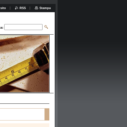
sito
RSS
Stampa
ca: