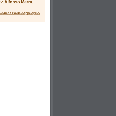
. Alfonso Marra,
-e-necessaria-beppe-grillo-