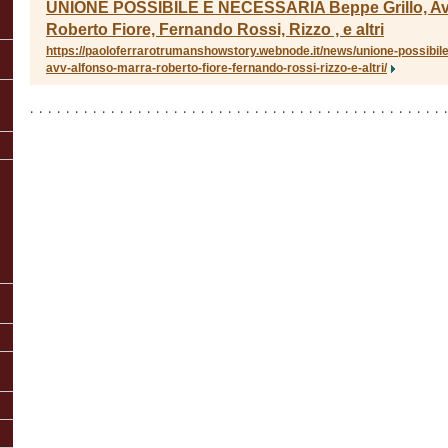
UNIONE POSSIBILE E NECESSARIA Beppe Grillo, Avv
Roberto Fiore, Fernando Rossi, Rizzo , e altri
https://paoloferrarotrumanshowstory.webnode.it/news/unione-possibile
avv-alfonso-marra-roberto-fiore-fernando-rossi-rizzo-e-altri/