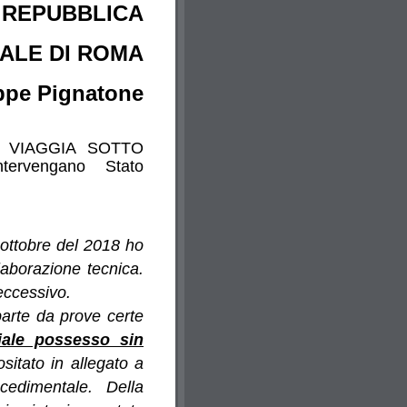
 REPUBBLICA
NALE DI ROMA
ppe Pignatone
E
VIAGGIA SOTTO
tervengano Stato
 ottobre del 2018 ho
laborazione tecnica.
eccessivo.
arte da prove certe
iale possesso sin
itato in allegato a
cedimentale. Della