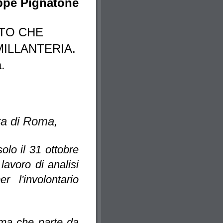
ppe Pignatone
TTO CHE
ILLANTERIA.
.
ra di Roma
,
olo il 31 ottobre
lavoro di analisi
 l'involontario
ma che parte da