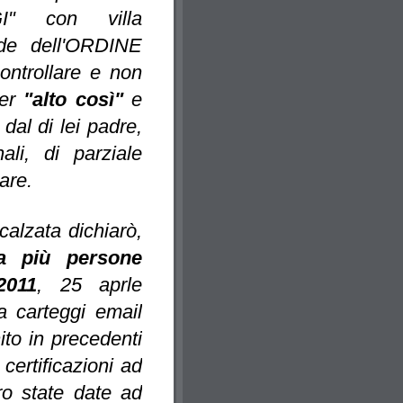
GI" con villa
ede dell'ORDINE
trollare e non
ier
"alto così"
e
dal di lei padre,
li, di parziale
are.
calzata dichiarò,
a più persone
2011
, 25 aprle
 carteggi email
to in precedenti
certificazioni ad
ro state date ad