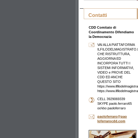
Contatti
CDD Comitato di
Coordinamento Difendiamo
la Democrazia
VAI ALLA PIATTAFORMA
ILFILODELMAGISTRATO.
CHE RISTRUTTURA,
AGGIORNA ED
INCORPORA TUTTI I
SISTEMI INFORMATIVI,
VIDEO e PROVE DEL
CDD ED ANCHE
QUESTO SITO
https://www.ilfilodelmagistrat
https://www.ilfilodelmagistr
CELL 3929069339
SKYPE paolo.ferraro65
ooVoo paoloferraro
paolofer
raro@pao
loferrar
ocdd.com