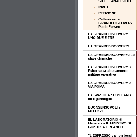
SITI E CANALI VIDEO
INVITO
PETIZIONE
Caltanissetta
GRANDEDISCOVERY
Paolo Ferraro
LA GRANDEDISCOVERY
UNO DUE E TRE
LA GRANDEDISCOVERY1
LA GRANDEDISCOVERY2 Le
slave chimiche
LA GRANDEDISCOVERY 3
Psico setta a basamento
militare operativa
LA GRANDEDISCOVERY 0
VIA POMA
LA SVASTICA SU MELANIA
ed il germoglio
BUONSENSOPOLI e
MELUZZI.
IIL LABORATORIO di
Macerata e IL MINISTRO DI
GIUSTIZIA ORLANDO
"L'ESPRESSO da non bersi