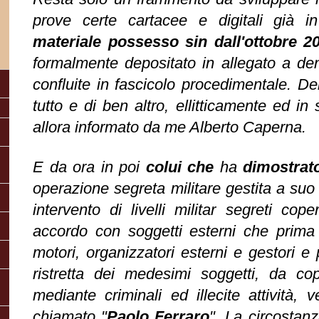
prove certe cartacee e digitali già 
materiale possesso sin dall'ottobre 
formalmente depositato in allegato a de
confluite in fascicolo procedimentale. De
tutto e di ben altro, ellitticamente ed in 
allora informato da me Alberto Caperna.
E da ora in poi
colui che
ha
dimostrat
operazione segreta militare gestita a su
intervento di livelli militar segreti coper
accordo con soggetti esterni che prima
motori, organizzatori esterni e gestori e 
ristretta dei medesimi soggetti, da cop
mediante criminali ed illecite attività,
chiamato "
Paolo Ferraro
". La circostan