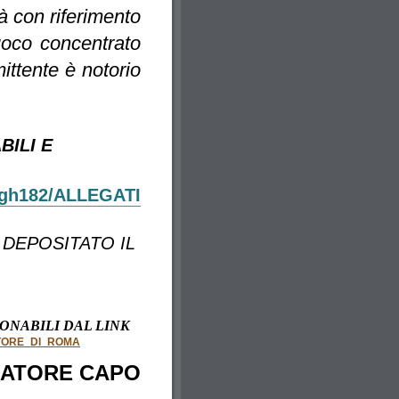
tà con riferimento
fuoco concentrato
mittente è notorio
BILI E
kkpgh182/ALLEGATI_AL_PROCURATORE_DI_RO
 DEPOSITATO IL
IONABILI DAL LINK
ATORE_DI_ROMA
RATORE CAPO