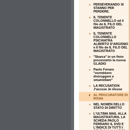
PERSEVERANDO SI
STANNO PER
PERDERE.
IL TENENTE
COLONNELLO ed il
filo de IL FILO DEL
MAGISTRATO
IL TENENTE
COLONNELLO
PSICHIATRA
ALBERTO D'ARGENIO
e Il filo de IL FILO DEL
MAGISTRATO
"Sbarca" in un finto
processetto la nuova
GLADIO
Paolo Ferraro
"vorrebbero
distruggere e
smantellare"
LA RECUSATION
J'accuse Je rècuse
AL PROCURATORE DI
ROMA
NEL NOMEN DELLO
STATO DI DIRITTO
L'ULTIMA MAIL ALLA
MAGISTRATURA. LA
SCHEDA PAOLO
FERRARO IL DVD E
L'INDICE DI TUTTI I