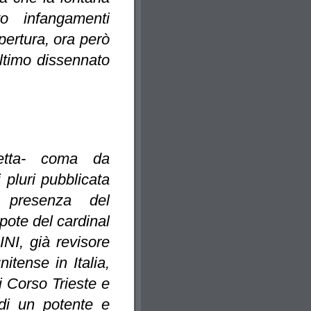
to infangamenti
opertura, ora però
ultimo dissennato
etta- coma da
 pluri pubblicata
a presenza del
te del cardinal
NI, già revisore
itense in Italia,
i Corso Trieste e
di un potente e