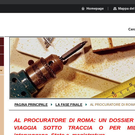
Homepage
Mappa del 
Cer
PAGINA PRINCIPALE
LA FASE FINALE
AL PROCURATORE DI ROM
AL PROCURATORE DI ROMA: UN DOSSIER
VIAGGIA SOTTO TRACCIA O PER MIL