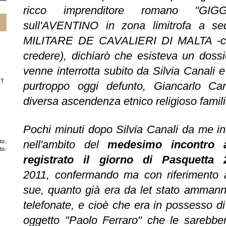
ricco imprenditore romano "GIG
sull'AVENTINO in zona limitrofa a s
MILITARE DE CAVALIERI DI MALTA -con
credere), dichiarò che esisteva un doss
venne interrotta subito da Silvia Canali e 
IT
purtroppo oggi defunto, Giancarlo Cana
diversa ascendenza etnico religioso famili
Pochi minuti dopo Silvia Canali da me in
nell'ambito del
medesimo incontro 
o.it/
ato.com/
registrato il giorno di Pasquetta 
2011,
confermando ma con riferimento a
sue, quanto già era da let stato ammanni
telefonate, e cioè
che era in possesso di 
oggetto "Paolo Ferraro" che le sarebbe