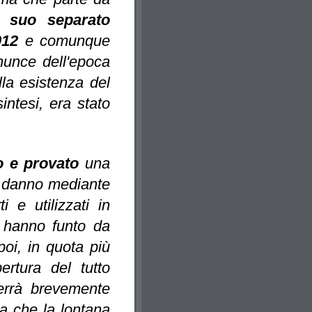
in
suo separato
2012
e comunque
nunce dell'epoca
lla esistenza del
sintesi, era stato
o e provato
una
o danno mediante
ti e utilizzati in
 hanno funto da
poi, in quota più
ertura del tutto
 verrà brevemente
za che la lontana