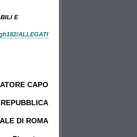
BILI E
kkpgh182/ALLEGATI_AL_PROCURATORE_DI_RO
RATORE CAPO
 REPUBBLICA
NALE DI ROMA