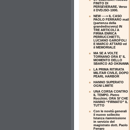
FINITO DI
PERSEVERARE. Verso
il DVD.ISO-1000.
NEW ----> IL CASO
PAOLO FERRARO mail
(partenza della
grandediscvery) IN
TRE ARTICOLI A
FIRMA ENRICA
PERRUCCHIETTI,
LUCIANO GAROFOLI
E MARCO ATTARD ed
il MEMORIALE
MA SE A VOLTE
TORNANO ORA E' IL
MOMENTO DELLO
SBARCO AD OKINAWA
LA PRIMA RITIRATA
MILITAR CIVILE, DOPO
PEARL HARBOR
HANNO SUPERATO
OGNI LIMITE
UNA CORSA CONTRO
IL TEMPO. Pietro
Rocchini. ORA SI’ CHE
HANNO “FIRMATO” IL
TUTTO
Con le novità generali
il nuovo sollecito
Istanza riammissione
in servizio del
magistrato dott. Paolo
Ferraro