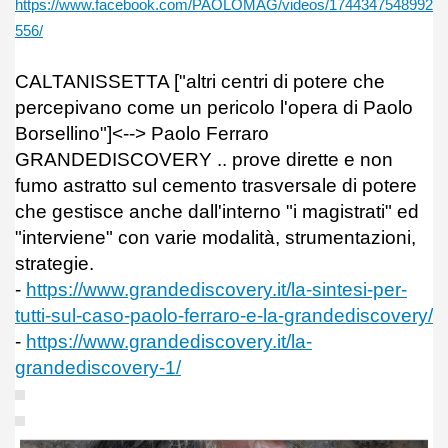
https://www.facebook.com/PAOLOMAG/videos/1744347548992
556/
CALTANISSETTA ["altri centri di potere che
percepivano come un pericolo l'opera di Paolo
Borsellino"]<--> Paolo Ferraro
GRANDEDISCOVERY .. prove dirette e non
fumo astratto sul cemento trasversale di potere
che gestisce anche dall'interno "i magistrati" ed
"interviene" con varie modalità, strumentazioni,
strategie.
-
https://www.grandediscovery.it/la-sintesi-per-
tutti-sul-caso-paolo-ferraro-e-la-grandediscovery/
-
https://www.grandediscovery.it/la-
grandediscovery-1/