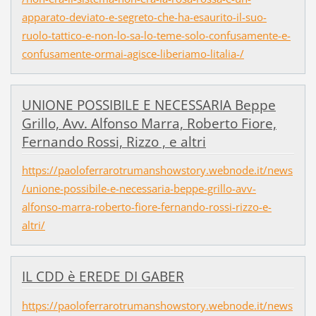
apparato-deviato-e-segreto-che-ha-esaurito-il-suo-
ruolo-tattico-e-non-lo-sa-lo-teme-solo-confusamente-e-
confusamente-ormai-agisce-liberiamo-litalia-/
UNIONE POSSIBILE E NECESSARIA Beppe
Grillo, Avv. Alfonso Marra, Roberto Fiore,
Fernando Rossi, Rizzo , e altri
https://paoloferrarotrumanshowstory.webnode.it/news
/unione-possibile-e-necessaria-beppe-grillo-avv-
alfonso-marra-roberto-fiore-fernando-rossi-rizzo-e-
altri/
IL CDD è EREDE DI GABER
https://paoloferrarotrumanshowstory.webnode.it/news