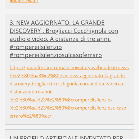
audio-inediti/
‪3‬. NEW AGGIORNATO. LA GRANDE
DISCOVERY . Brogliacci Cecchignola con
audio e video. A distanza di tre anni.
‪#‎rompereilsilenzio
‪#‎rompereilsilenziosulcasoferraro‬
https://paoloferrarotrumanshowstory.webnode.it/news
/%e2%80%aa3%e2%80%ac-new-aggiornato-la-grande-
discovery-brogliacci-cecchignola-con-audio-e-video-a-
distanza-di-tre-anni-
%e2%80%aa%23%e2%80%8erompereilsilenzio-
%e2%80%aa%23%e2%80%8erompereilsilenziosulcasof
erraro%e2%80%ac/
UN PROFILO ARTIFICIALE INVENTATO PER