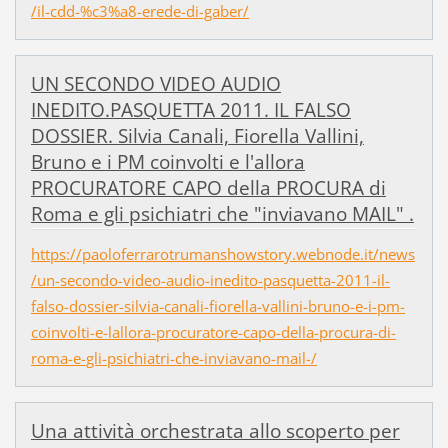
/il-cdd-%c3%a8-erede-di-gaber/
UN SECONDO VIDEO AUDIO
INEDITO.PASQUETTA 2011. IL FALSO
DOSSIER. Silvia Canali, Fiorella Vallini,
Bruno e i PM coinvolti e l'allora
PROCURATORE CAPO della PROCURA di
Roma e gli psichiatri che "inviavano MAIL" .
https://paoloferrarotrumanshowstory.webnode.it/news
/un-secondo-video-audio-inedito-pasquetta-2011-il-
falso-dossier-silvia-canali-fiorella-vallini-bruno-e-i-pm-
coinvolti-e-lallora-procuratore-capo-della-procura-di-
roma-e-gli-psichiatri-che-inviavano-mail-/
Una attività orchestrata allo scoperto per