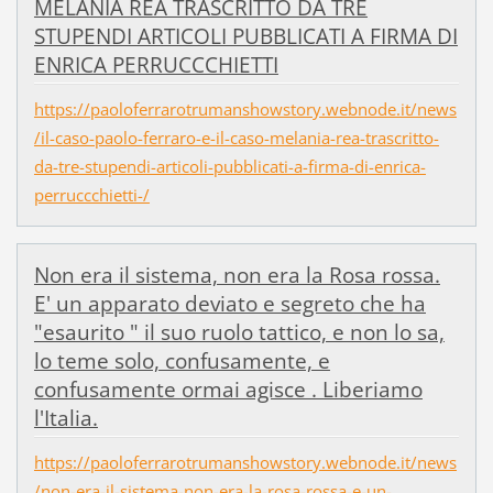
MELANIA REA TRASCRITTO DA TRE
STUPENDI ARTICOLI PUBBLICATI A FIRMA DI
ENRICA PERRUCCCHIETTI
https://paoloferrarotrumanshowstory.webnode.it/news
/il-caso-paolo-ferraro-e-il-caso-melania-rea-trascritto-
da-tre-stupendi-articoli-pubblicati-a-firma-di-enrica-
perruccchietti-/
Non era il sistema, non era la Rosa rossa.
E' un apparato deviato e segreto che ha
"esaurito " il suo ruolo tattico, e non lo sa,
lo teme solo, confusamente, e
confusamente ormai agisce . Liberiamo
l'Italia.
https://paoloferrarotrumanshowstory.webnode.it/news
/non-era-il-sistema-non-era-la-rosa-rossa-e-un-