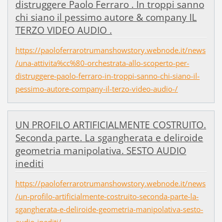
distruggere Paolo Ferraro . In troppi sanno
chi siano il pessimo autore & company IL
TERZO VIDEO AUDIO .
https://paoloferrarotrumanshowstory.webnode.it/news
/una-attivita%cc%80-orchestrata-allo-scoperto-per-
distruggere-paolo-ferraro-in-troppi-sanno-chi-siano-il-
pessimo-autore-company-il-terzo-video-audio-/
UN PROFILO ARTIFICIALMENTE COSTRUITO.
Seconda parte. La sgangherata e deliroide
geometria manipolativa. SESTO AUDIO
inediti
https://paoloferrarotrumanshowstory.webnode.it/news
/un-profilo-artificialmente-costruito-seconda-parte-la-
sgangherata-e-deliroide-geometria-manipolativa-sesto-