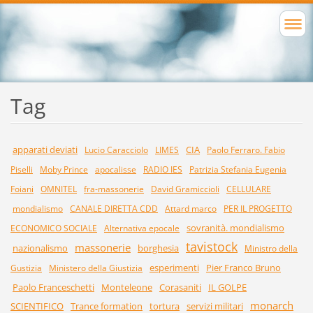
Tag
apparati deviati
CIA
Lucio Caracciolo
LIMES
Paolo Ferraro. Fabio
Piselli
Moby Prince
apocalisse
RADIO IES
Patrizia Stefania Eugenia
Foiani
OMNITEL
fra-massonerie
David Gramiccioli
CELLULARE
mondialismo
CANALE DIRETTA CDD
Attard marco
PER IL PROGETTO
sovranità. mondialismo
ECONOMICO SOCIALE
Alternativa epocale
tavistock
massonerie
nazionalismo
borghesia
Ministro della
esperimenti
Pier Franco Bruno
Gustizia
Ministero della Giustizia
Paolo Franceschetti
Monteleone
Corasaniti
IL GOLPE
monarch
SCIENTIFICO
Trance formation
tortura
servizi militari