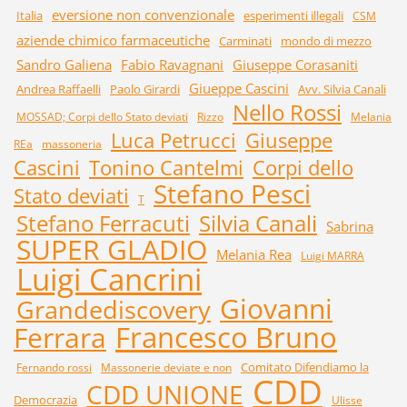
eversione non convenzionale
Italia
esperimenti illegali
CSM
aziende chimico farmaceutiche
Carminati
mondo di mezzo
Sandro Galiena
Fabio Ravagnani
Giuseppe Corasaniti
Giueppe Cascini
Andrea Raffaelli
Paolo Girardi
Avv. Silvia Canali
Nello Rossi
MOSSAD; Corpi dello Stato deviati
Rizzo
Melania
Luca Petrucci
Giuseppe
REa
massoneria
Cascini
Tonino Cantelmi
Corpi dello
Stefano Pesci
Stato deviati
T
Stefano Ferracuti
Silvia Canali
Sabrina
SUPER GLADIO
Melania Rea
Luigi MARRA
Luigi Cancrini
Giovanni
Grandediscovery
Francesco Bruno
Ferrara
Comitato Difendiamo la
Fernando rossi
Massonerie deviate e non
CDD
CDD UNIONE
Democrazia
Ulisse