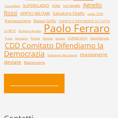
Agnello
SUPERGLADIO
Cancellieri
FIORE
AVV MARRA
Rossi
Salvatore Vitello
VERTICI MILITARI
unità. CDD
framassonerie
Beppe Grillo
COPIATE E DIFFONDETE SU TUTTA
Paolo Ferraro
LA RETE
Giuliano Amato
Cecchignola
Troia
pensiero
Parola
Gorgia
azione
SUPERCASTA
CDD Comitato Difendiamo la
Democrazia
massonerie
Salvatore Vecchione
deviate
Massoneria